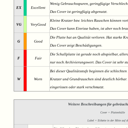
Wenig Gebrauchsspuren, geringfügige Verschlech
EX
Excellent
Das Cover ist geringfügig abgenutzt.
Kleine Kratzer bzw. leichtes Rauschen können v
VG
VeryGood
Das Cover kann Einrisse haben, ist aber noch br
Die Platte hat an Qualität verloren. Hat starke Kr
G
Good
Das Cover zeigt Beschädigungen.
Die Schallplatte ist gerade noch abspielbar, aller
F
Fair
nur noch Archivierungswert. Das Cover ist sehr s
Bei dieser Qualitätsstufe beginnen die schlechten 
W
Worn
Kratzer und Grundrauschen sind deutlich hörbar. D
eingerissen oder stark verschmutzt.
Weitere Beschreibungen für gebräuch
Cover = Plattenhülle
Label = Etikette in der Mitte auf d