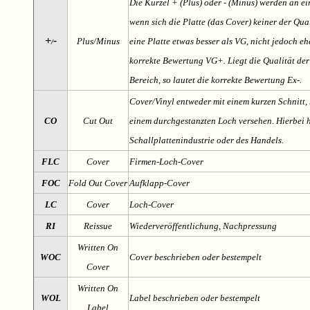
Die Kürzel + (Plus) oder - (Minus) werden an e
wenn sich die Platte (das Cover) keiner der Qual
+
-
Plus/Minus
eine Platte etwas besser als VG, nicht jedoch ehe
/
korrekte Bewertung VG+. Liegt die Qualität der
Bereich, so lautet die korrekte Bewertung Ex-.
Cover/Vinyl entweder mit einem kurzen Schnitt, 
CO
Cut Out
einem durchgestanzten Loch versehen. Hierbei h
Schallplattenindustrie oder des Handels.
FLC
Cover
Firmen-Loch-Cover
FOC
Fold Out Cover
Aufklapp-Cover
LC
Cover
Loch-Cover
RI
Reissue
Wiederveröffentlichung, Nachpressung
Written On
WOC
Cover beschrieben oder bestempelt
Cover
Written On
WOL
Label beschrieben oder bestempelt
Label