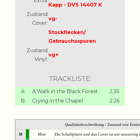
Extra:
Kapp - DVS 14407 K
Zustand
vg-
Cover:
Stockflecken/
Gebrauchsspuren
Zustand
vg+
Vinyl:
TRACKLISTE:
A
A Walk in the Black Forest
2:35
B
Crying in the Chapel
2:26
Qualitätsbeschreibung
/ Zustand von Tonträ
M
Mint
Die Schallplatte und das Cover ist wie neuwertig 