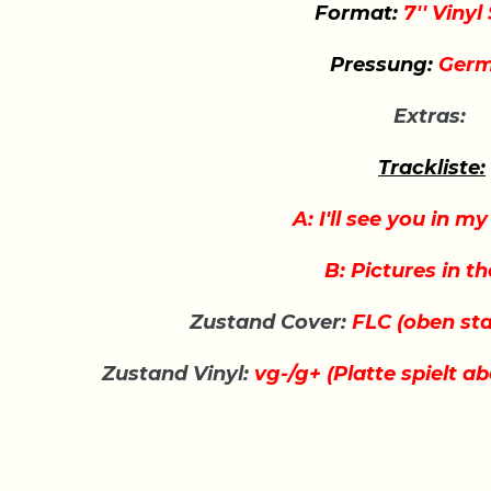
Format:
7'' Vinyl
Pressung:
Germ
Extras:
Trackliste:
A: I'll see you in 
B: Pictures in th
Zustand Cover:
FLC (oben st
Zustand Vinyl:
vg-/g+ (Platte spielt ab