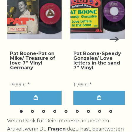
Pat Boone-Pat on
Pat Boone-Speedy
Mike/ Treasure of
Gonzales/ Love
love 7'' Vinyl
letters in the sand
Germany
7'' Vinyl
19,99 € *
11,99 € *
Ceres::Template.mailFormHoneypotLabel
Vielen Dank für Dein Interesse an unserem
Artikel, wenn Du
Fragen
dazu hast, beantworten