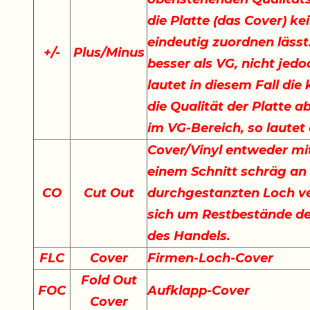
die Platte (das Cover) ke
eindeutig zuordnen lässt.
+
/
-
Plus/Minus
besser als VG, nicht jedo
lautet in diesem Fall di
die Qualität der Platte a
im VG-Bereich, so lautet
Cover/Vinyl entweder mit
einem Schnitt schräg an
CO
Cut Out
durchgestanzten Loch ve
sich um Restbestände der
des Handels.
FLC
Cover
Firmen-Loch-Cover
Fold Out
FOC
Aufklapp-Cover
Cover