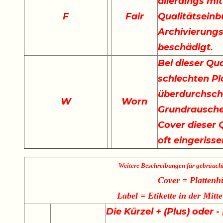
allerdings mi
F
Fair
Qualitätseinb
Archivierungs
beschädigt.
Bei dieser Qu
schlechten Pla
überdurchschn
W
Worn
Grundrauschen
Cover dieser Q
oft eingeriss
Weitere Beschreibungen für gebräuch
Cover = Plattenh
Label = Etikette in der Mitte
Die Kürzel + (Plus) oder 