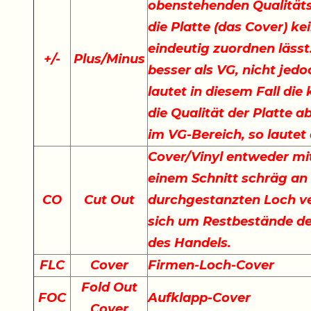
obenstehenden Qualität
die Platte (das Cover) ke
eindeutig zuordnen lässt.
+
/
-
Plus/Minus
besser als VG, nicht jedo
lautet in diesem Fall di
die Qualität der Platte a
im VG-Bereich, so lautet
Cover/Vinyl entweder mit
einem Schnitt schräg an
CO
Cut Out
durchgestanzten Loch ve
sich um Restbestände der
des Handels.
FLC
Cover
Firmen-Loch-Cover
Fold Out
FOC
Aufklapp-Cover
Cover