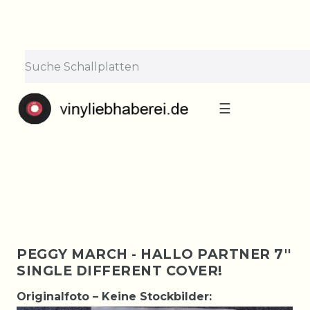
×
Lieferpause vom 10. bis 29.
August
Bestellungen nehmen wir gerne entgegen —
der Versand startet wieder ab Montag, 31.
August. Danke für euer Verständnis!
☰
PEGGY MARCH - HALLO PARTNER 7''
SINGLE DIFFERENT COVER!
Originalfoto – Keine Stockbilder: