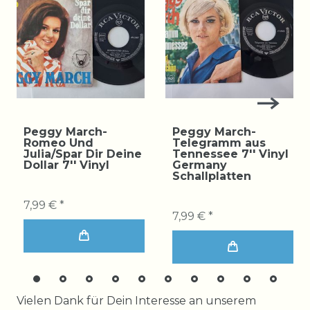
Peggy March-
Peggy March-
Romeo Und
Telegramm aus
Julia/Spar Dir Deine
Tennessee 7'' Vinyl
Dollar 7'' Vinyl
Germany
Schallplatten
7,99 € *
7,99 € *
Ceres::Template.mailFormHoneypotLabel
Vielen Dank für Dein Interesse an unserem