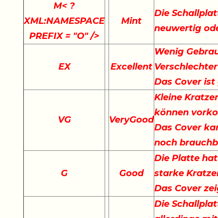
M
< ?
Die Schallplat
XML:NAMESPACE
Mint
neuwertig ode
PREFIX = "O" />
Wenig Gebrau
EX
Excellent
Verschlechter
Das Cover ist
Kleine Kratze
können vork
VG
VeryGood
Das Cover kan
noch brauchb
Die Platte hat
G
Good
starke Kratze
Das Cover ze
Die Schallplat