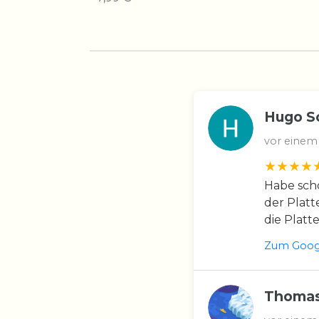
Hugo S
vor einem
Habe scho
der Platt
die Platt
Zum Googl
Thomas