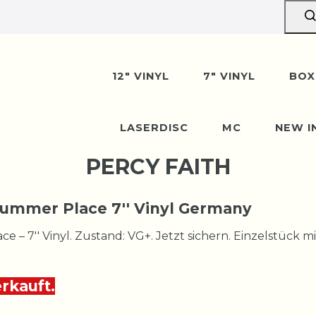
12" VINYL
7" VINYL
BOX
LASERDISC
MC
NEW I
PERCY FAITH
Summer Place 7'' Vinyl Germany
 – 7'' Vinyl. Zustand: VG+. Jetzt sichern. Einzelstück mit
erkauft.