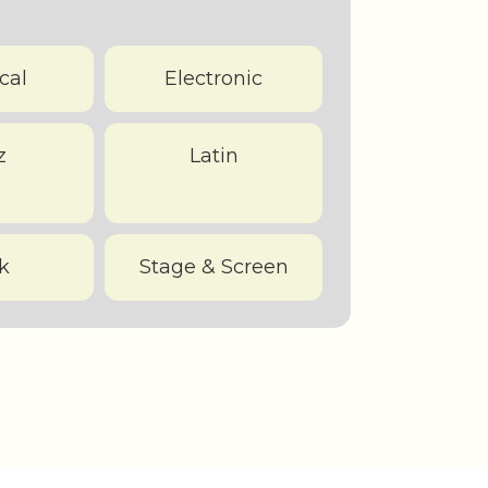
cal
Electronic
z
Latin
k
Stage & Screen