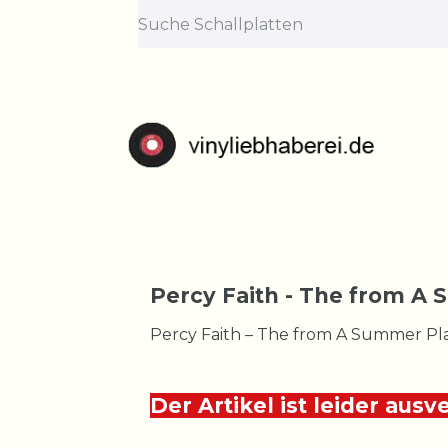
Percy Faith - The from A 
Percy Faith – The from A Summer Place
Der Artikel ist leider ausv