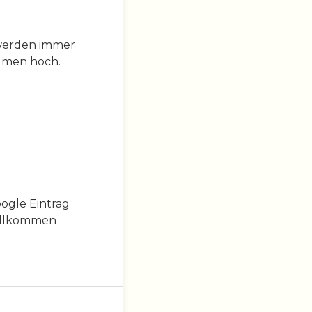
 werden immer
aumen hoch.
oogle Eintrag
 willkommen