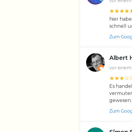
vor einem
hier habe
schnell u
Zum Googl
Albert 
vor einem
Es handel
vermuten 
gewesen.
Zum Googl