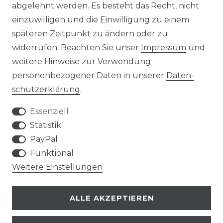
abgelehnt werden. Es besteht das Recht, nicht
einzuwilligen und die Einwilligung zu einem
AGB
Widerrufs­recht
späteren Zeitpunkt zu ändern oder zu
widerrufen. Beachten Sie unser
Impressum
und
weitere Hinweise zur Verwendung
personenbezogener Daten in unserer
Daten­
Kontakt
VERTRAG WIDERRUFEN
schutz­erklärung
.
Essenziell
Statistik
PayPal
SERVICE
Funktional
Weitere Einstellungen
VERSANDKOSTEN
ALLE AKZEPTIEREN
UNTERNEHMEN