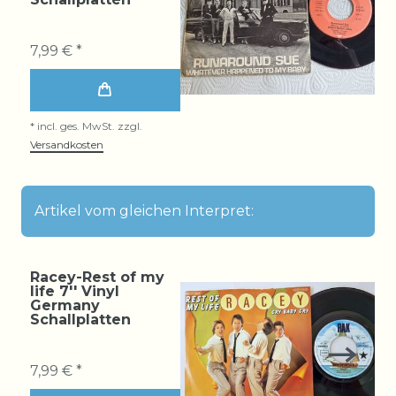
7,99 € *
*
incl. ges. MwSt.
zzgl.
Versandkosten
Artikel vom gleichen Interpret:
Racey-Rest of my
life 7'' Vinyl
Germany
Schallplatten
7,99 € *