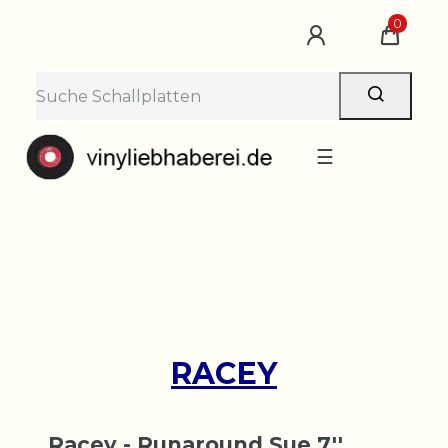
×
0
Lieferpause vom 10. bis 29.
August
Bestellungen nehmen wir gerne entgegen —
der Versand startet wieder ab Montag, 31.
August. Danke für euer Verständnis!
☰
RACEY
Racey - Runaround Sue 7''