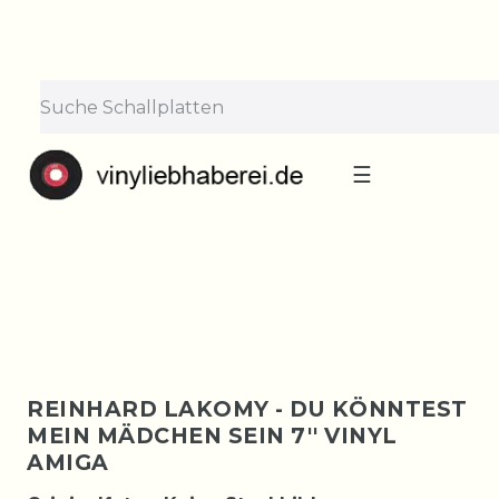
×
Lieferpause vom 10. bis 29.
August
Bestellungen nehmen wir gerne entgegen —
der Versand startet wieder ab Montag, 31.
August. Danke für euer Verständnis!
☰
REINHARD LAKOMY - DU KÖNNTEST
MEIN MÄDCHEN SEIN 7'' VINYL
AMIGA