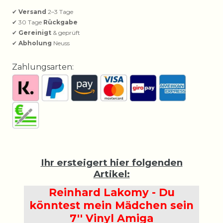
✔
Versand
2–3 Tage
✔ 30 Tage
Rückgabe
✔
Gereinigt
& geprüft
✔
Abholung
Neuss
Zahlungsarten:
Ihr ersteigert hier folgenden
Artikel:
Reinhard Lakomy - Du
könntest mein Mädchen sein
7'' Vinyl Amiga