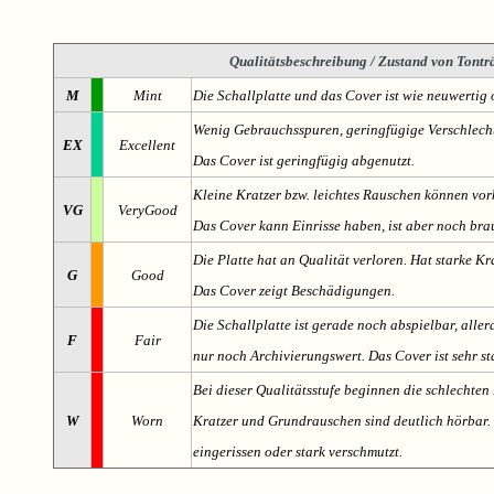
Qualitätsbeschreibung
/ Zustand von Tonträ
M
Mint
Die Schallplatte und das Cover ist wie neuwertig 
Wenig Gebrauchsspuren, geringfügige Verschlech
EX
Excellent
Das Cover ist geringfügig abgenutzt.
Kleine Kratzer bzw. leichtes Rauschen können v
VG
VeryGood
Das Cover kann Einrisse haben, ist aber noch br
Die Platte hat an Qualität verloren. Hat starke Kr
G
Good
Das Cover zeigt Beschädigungen.
Die Schallplatte ist gerade noch abspielbar, aller
F
Fair
nur noch Archivierungswert. Das Cover ist sehr s
Bei dieser Qualitätsstufe beginnen die schlechten 
W
Worn
Kratzer und Grundrauschen sind deutlich hörbar. D
eingerissen oder stark verschmutzt.