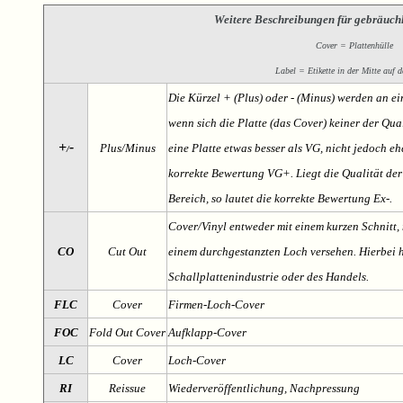
Weitere Beschreibungen für gebräuch
Cover = Plattenhülle
Label = Etikette in der Mitte auf d
Die Kürzel + (Plus) oder - (Minus) werden an e
wenn sich die Platte (das Cover) keiner der Qual
+
-
Plus/Minus
eine Platte etwas besser als VG, nicht jedoch ehe
/
korrekte Bewertung VG+. Liegt die Qualität der
Bereich, so lautet die korrekte Bewertung Ex-.
Cover/Vinyl entweder mit einem kurzen Schnitt, 
CO
Cut Out
einem durchgestanzten Loch versehen. Hierbei h
Schallplattenindustrie oder des Handels.
FLC
Cover
Firmen-Loch-Cover
FOC
Fold Out Cover
Aufklapp-Cover
LC
Cover
Loch-Cover
RI
Reissue
Wiederveröffentlichung, Nachpressung