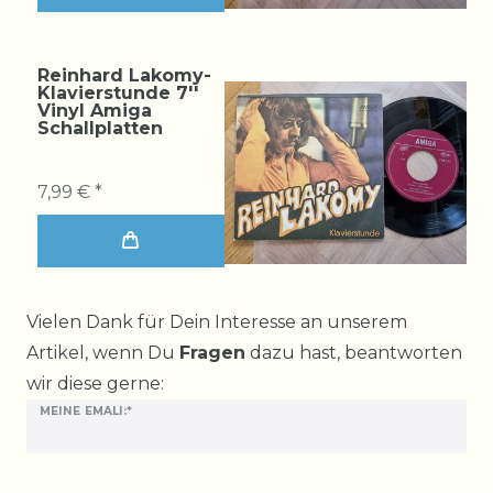
Reinhard Lakomy-
Klavierstunde 7''
Vinyl Amiga
Schallplatten
7,99 € *
Ceres::Template.mailFormHoneypotLabel
Vielen Dank für Dein Interesse an unserem
Artikel, wenn Du
Fragen
dazu hast, beantworten
wir diese gerne:
MEINE EMALI:*