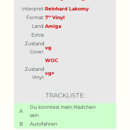
Interpret:
Reinhard Lakomy
Format:
7'' Vinyl
Land:
Amiga
Extra:
Zustand
vg
Cover:
WOC
Zustand
vg+
Vinyl:
TRACKLISTE:
Du könntest mein Mädchen
A
sein
B
Autofahren