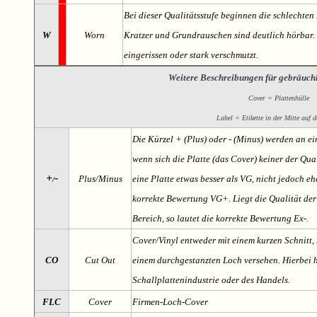
Bei dieser Qualitätsstufe beginnen die schlechten 
W
Worn
Kratzer und Grundrauschen sind deutlich hörbar. D
eingerissen oder stark verschmutzt.
Weitere Beschreibungen für gebräuch
Cover = Plattenhülle
Label = Etikette in der Mitte auf d
Die Kürzel + (Plus) oder - (Minus) werden an e
wenn sich die Platte (das Cover) keiner der Qual
+
-
Plus/Minus
eine Platte etwas besser als VG, nicht jedoch ehe
/
korrekte Bewertung VG+. Liegt die Qualität der
Bereich, so lautet die korrekte Bewertung Ex-.
Cover/Vinyl entweder mit einem kurzen Schnitt, 
CO
Cut Out
einem durchgestanzten Loch versehen. Hierbei h
Schallplattenindustrie oder des Handels.
FLC
Cover
Firmen-Loch-Cover