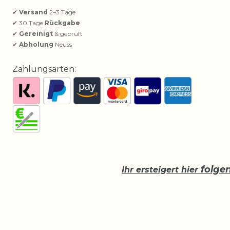
✔
Versand
2–3 Tage
✔ 30 Tage
Rückgabe
✔
Gereinigt
& geprüft
✔
Abholung
Neuss
Zahlungsarten:
folge
Ihr ersteigert hier