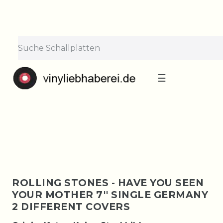
×
Lieferpause vom 10. bis 29.
August
Bestellungen nehmen wir gerne entgegen —
der Versand startet wieder ab Montag, 31.
August. Danke für euer Verständnis!
☰
ROLLING STONES - HAVE YOU SEEN
YOUR MOTHER 7'' SINGLE GERMANY
2 DIFFERENT COVERS