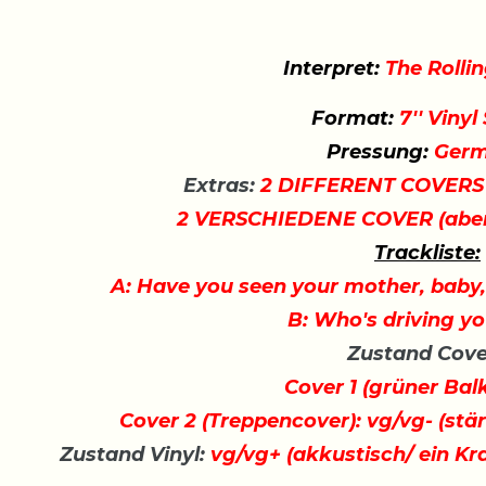
Interpret:
The Rolli
Format:
7'' Vinyl
Pressung:
Germ
Extras:
2 DIFFERENT COVERS (b
2 VERSCHIEDENE COVER (aber n
Trackliste:
A: Have you seen your mother, baby
B: Who's driving yo
Zustand Cove
Cover 1 (grüner Bal
Cover 2 (Treppencover): vg/vg- (stär
Zustand Vinyl:
vg/vg+ (akkustisch/ ein Kra