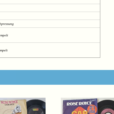
chpressung
empelt
empelt