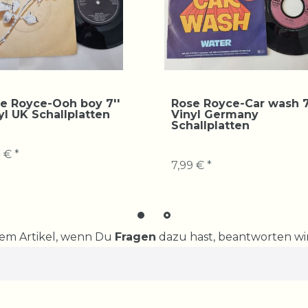
e Royce-Ooh boy 7''
Rose Royce-Car wash 7
yl UK Schallplatten
Vinyl Germany
Schallplatten
 € *
7,99 € *
rem Artikel, wenn Du
Fragen
dazu hast, beantworten wir