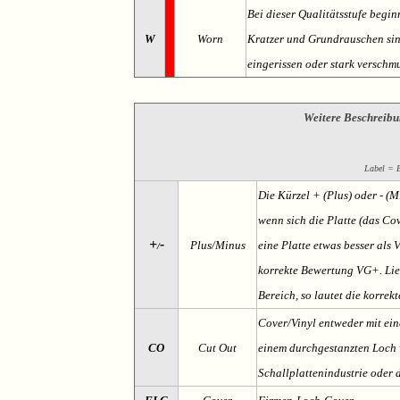
Bei dieser Qualitätsstufe begin
W
Worn
Kratzer und Grundrauschen sind 
eingerissen oder stark verschmu
Weitere Beschreibu
Label = Et
Die Kürzel + (Plus) oder - (
wenn sich die Platte (das Cov
+
-
Plus/Minus
eine Platte etwas besser als 
/
korrekte Bewertung VG+. Lieg
Bereich, so lautet die korrek
Cover/Vinyl entweder mit ein
CO
Cut Out
einem durchgestanzten Loch v
Schallplattenindustrie oder 