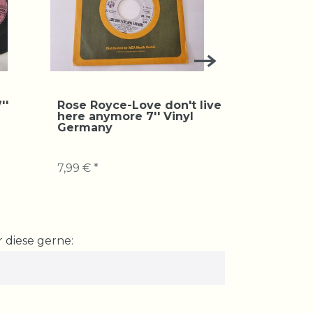
''
Rose Royce-Love don't live
Rose Roy
here anymore 7'' Vinyl
waitin' for
Germany
Benelux S
7,99 € *
12,99 € *
 diese gerne: