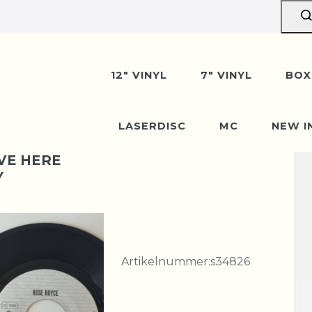
12" VINYL
7" VINYL
BOX
LASERDISC
MC
NEW I
IVE HERE
Y
Artikelnummer:
s34826