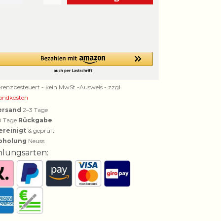
erenzbesteuert - kein MwSt.-Ausweis - zzgl.
andkosten
ersand
2–3 Tage
0 Tage
Rückgabe
ereinigt
& geprüft
bholung
Neuss
hlungsarten: