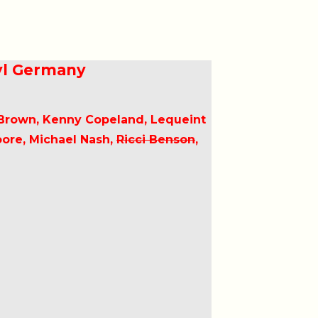
nyl Germany
 Brown, Kenny Copeland, Lequeint
oore, Michael Nash,
Ricci Benson
,