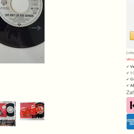
Diff
Vers
✔
V
✔ 3
✔
G
✔
A
Za