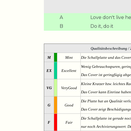
A
Love don't live 
B
Do it, do it
Qualitätsbeschreibung
/ 
M
Mint
Die Schallplatte und das Cover
Wenig Gebrauchsspuren, gering
EX
Excellent
Das Cover ist geringfügig abge
Kleine Kratzer bzw. leichtes 
VG
VeryGood
Das Cover kann Einrisse haben
Die Platte hat an Qualität verl
G
Good
Das Cover zeigt Beschädigung
Die Schallplatte ist gerade noc
F
Fair
nur noch Archivierungswert. Da