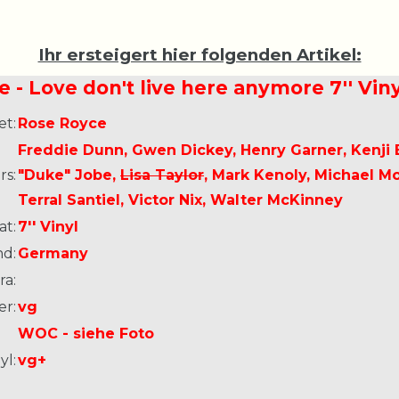
Ihr ersteigert hier folgenden Artikel:
 - Love don't live here anymore 7'' Vi
et:
Rose Royce
Freddie Dunn, Gwen Dickey, Henry Garner, Kenji
s:
"Duke" Jobe,
Lisa Taylor
, Mark Kenoly, Michael M
Terral Santiel, Victor Nix, Walter McKinney
at:
7'' Vinyl
nd:
Germany
ra:
er:
vg
WOC - siehe Foto
yl:
vg+