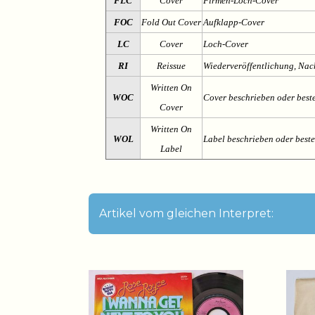
FLC
Cover
Firmen-Loch-Cover
FOC
Fold Out Cover
Aufklapp-Cover
LC
Cover
Loch-Cover
RI
Reissue
Wiederveröffentlichung, Na
Written On
WOC
Cover beschrieben oder best
Cover
Written On
WOL
Label beschrieben oder best
Label
Artikel vom gleichen Interpret: