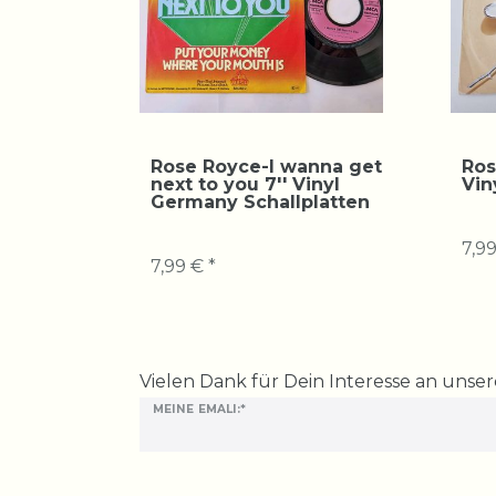
Rose Royce-I wanna get
Ros
next to you 7'' Vinyl
Vin
Germany Schallplatten
7,99
7,99 € *
Ceres::Template.mailFormHoneypotLabel
Vielen Dank für Dein Interesse an unse
MEINE EMALI:*