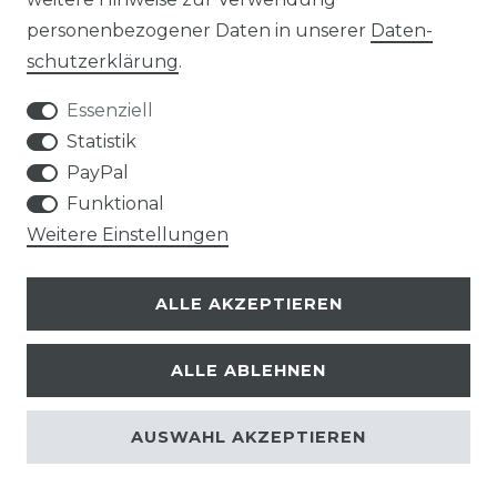
personenbezogener Daten in unserer
Daten­
Kontakt
VERTRAG WIDERRUFEN
schutz­erklärung
.
Essenziell
Statistik
PayPal
SERVICE
Funktional
Weitere Einstellungen
VERSANDKOSTEN
ALLE AKZEPTIEREN
UNTERNEHMEN
ALLE ABLEHNEN
AN- UND VERKAUF VON TONTRÄGERN
REFURBISHED VINYL
AUSWAHL AKZEPTIEREN