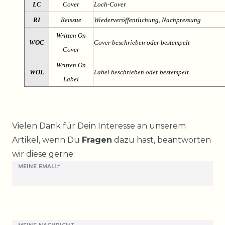
LC
Cover
Loch-Cover
RI
Reissue
Wiederveröffentlichung, Nachpressung
Written On
WOC
Cover beschrieben oder bestempelt
Cover
Written On
WOL
Label beschrieben oder bestempelt
Label
Ceres::Template.mailFormHoneypotLabel
Vielen Dank für Dein Interesse an unserem
Artikel, wenn Du
Fragen
dazu hast, beantworten
wir diese gerne:
MEINE EMALI:*