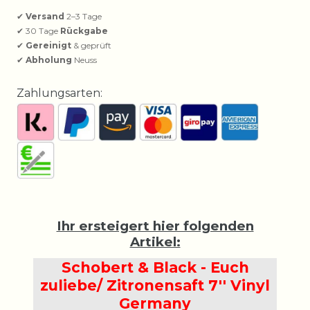
✔
Versand
2–3 Tage
✔ 30 Tage
Rückgabe
✔
Gereinigt
& geprüft
✔
Abholung
Neuss
Zahlungsarten:
Ihr ersteigert hier folgenden
Artikel:
Schobert & Black - Euch
zuliebe/ Zitronensaft 7'' Vinyl
Germany