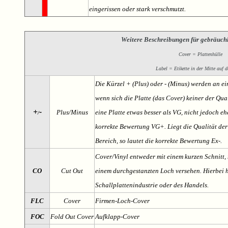
eingerissen oder stark verschmutzt.
Weitere Beschreibungen für gebräuch
Cover = Plattenhülle
Label = Etikette in der Mitte auf d
Die Kürzel + (Plus) oder - (Minus) werden an e
wenn sich die Platte (das Cover) keiner der Qual
+
-
Plus/Minus
eine Platte etwas besser als VG, nicht jedoch ehe
/
korrekte Bewertung VG+. Liegt die Qualität der
Bereich, so lautet die korrekte Bewertung Ex-.
Cover/Vinyl entweder mit einem kurzen Schnitt, 
CO
Cut Out
einem durchgestanzten Loch versehen. Hierbei h
Schallplattenindustrie oder des Handels.
FLC
Cover
Firmen-Loch-Cover
FOC
Fold Out Cover
Aufklapp-Cover