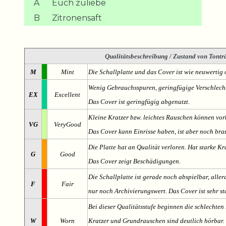
A
Euch zuliebe
B
Zitronensaft
Qualitätsbeschreibung
/ Zustand von Tonträ
M
Mint
Die Schallplatte und das Cover ist wie neuwertig 
Wenig Gebrauchsspuren, geringfügige Verschlech
EX
Excellent
Das Cover ist geringfügig abgenutzt.
Kleine Kratzer bzw. leichtes Rauschen können v
VG
VeryGood
Das Cover kann Einrisse haben, ist aber noch br
Die Platte hat an Qualität verloren. Hat starke Kr
G
Good
Das Cover zeigt Beschädigungen.
Die Schallplatte ist gerade noch abspielbar, aller
F
Fair
nur noch Archivierungswert. Das Cover ist sehr s
Bei dieser Qualitätsstufe beginnen die schlechten 
W
Worn
Kratzer und Grundrauschen sind deutlich hörbar. D