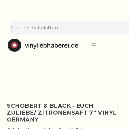
×
Lieferpause vom 10. bis 29.
August
Bestellungen nehmen wir gerne entgegen —
der Versand startet wieder ab Montag, 31.
August. Danke für euer Verständnis!
☰
SCHOBERT & BLACK - EUCH
ZULIEBE/ ZITRONENSAFT 7'' VINYL
GERMANY