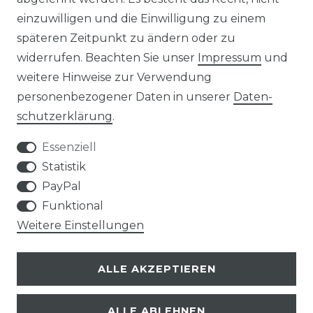
einzuwilligen und die Einwilligung zu einem
AGB
Widerrufs­recht
späteren Zeitpunkt zu ändern oder zu
widerrufen. Beachten Sie unser
Impressum
und
weitere Hinweise zur Verwendung
personenbezogener Daten in unserer
Daten­
Kontakt
VERTRAG WIDERRUFEN
schutz­erklärung
.
Essenziell
Statistik
PayPal
SERVICE
Funktional
Weitere Einstellungen
VERSANDKOSTEN
ALLE AKZEPTIEREN
UNTERNEHMEN
ALLE ABLEHNEN