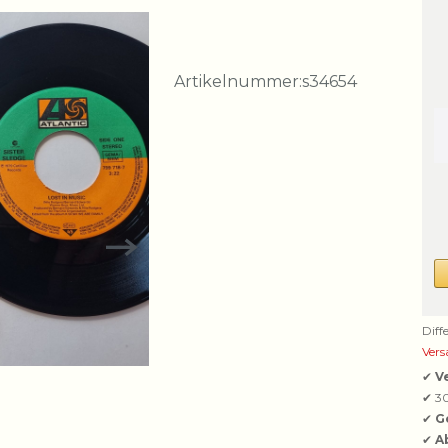
Artikelnummer:
s34654
Diff
Vers
✔
V
✔ 3
✔
G
✔
A