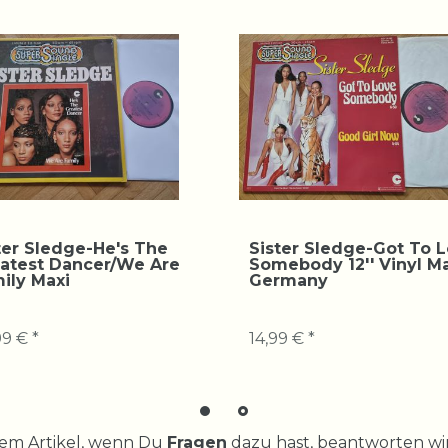
ter Sledge-He's The
Sister Sledge-Got To 
atest Dancer/We Are
Somebody 12'' Vinyl Ma
ily Maxi
Germany
9 € *
14,99 € *
rem Artikel, wenn Du
Fragen
dazu hast, beantworten wir