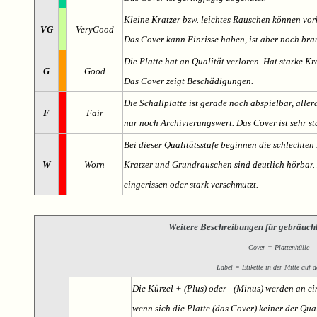
Kleine Kratzer bzw. leichtes Rauschen können v
VG
VeryGood
Das Cover kann Einrisse haben, ist aber noch br
Die Platte hat an Qualität verloren. Hat starke Kr
G
Good
Das Cover zeigt Beschädigungen.
Die Schallplatte ist gerade noch abspielbar, aller
F
Fair
nur noch Archivierungswert. Das Cover ist sehr s
Bei dieser Qualitätsstufe beginnen die schlechten 
W
Worn
Kratzer und Grundrauschen sind deutlich hörbar. D
eingerissen oder stark verschmutzt.
Weitere Beschreibungen für gebräuch
Cover = Plattenhülle
Label = Etikette in der Mitte auf d
Die Kürzel + (Plus) oder - (Minus) werden an e
wenn sich die Platte (das Cover) keiner der Qual