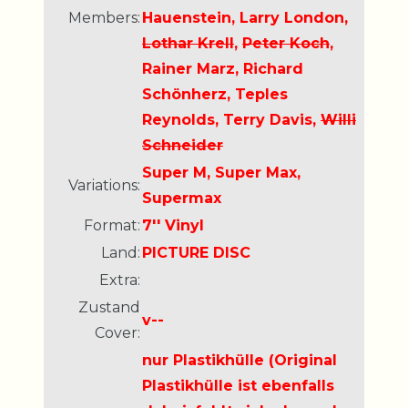
Members:
Hauenstein, Larry London,
Lothar Krell
,
Peter Koch
,
Rainer Marz, Richard
Schönherz, Teples
Reynolds, Terry Davis,
Willi
Schneider
Super M, Super Max,
Variations:
Supermax
Format:
7'' Vinyl
Land:
PICTURE DISC
Extra:
Zustand
v--
Cover:
nur Plastikhülle (Original
Plastikhülle ist ebenfalls