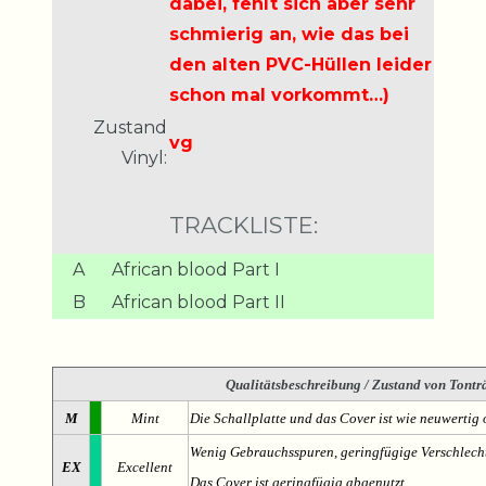
dabei, fehlt sich aber sehr
schmierig an, wie das bei
den alten PVC-Hüllen leider
schon mal vorkommt…)
Zustand
vg
Vinyl:
TRACKLISTE:
A
African blood Part I
B
African blood Part II
Qualitätsbeschreibung
/ Zustand von Tonträ
M
Mint
Die Schallplatte und das Cover ist wie neuwertig 
Wenig Gebrauchsspuren, geringfügige Verschlech
EX
Excellent
Das Cover ist geringfügig abgenutzt.