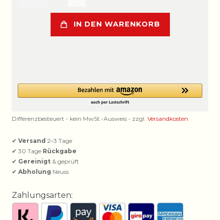
IN DEN WARENKORB
Differenzbesteuert - kein MwSt.-Ausweis - zzgl.
Versandkosten
✔
Versand
2–3 Tage
✔ 30 Tage
Rückgabe
✔
Gereinigt
& geprüft
✔
Abholung
Neuss
Zahlungsarten: