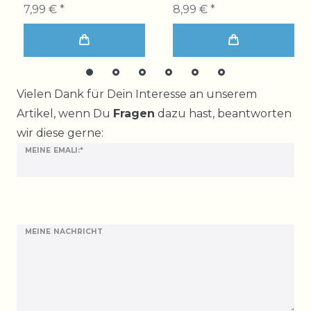
7,99 € *
8,99 € *
Ceres::Template.mailFormHoneypotLabel
Vielen Dank für Dein Interesse an unserem
Artikel, wenn Du
Fragen
dazu hast, beantworten
wir diese gerne:
MEINE EMALI:*
MEINE NACHRICHT