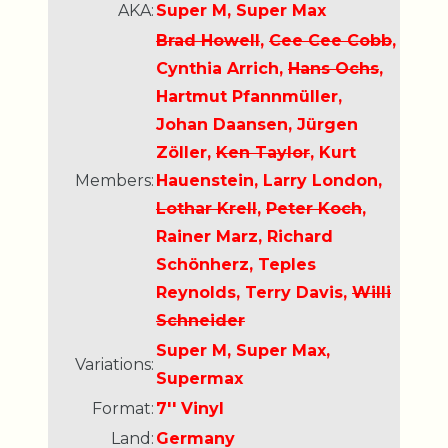
AKA:
Super M, Super Max
Brad Howell
,
Cee Cee Cobb
,
Cynthia Arrich,
Hans Ochs
,
Hartmut Pfannmüller,
Johan Daansen, Jürgen
Zöller,
Ken Taylor
, Kurt
Members:
Hauenstein, Larry London,
Lothar Krell
,
Peter Koch
,
Rainer Marz, Richard
Schönherz, Teples
Reynolds, Terry Davis,
Willi
Schneider
Super M, Super Max,
Variations:
Supermax
Format:
7'' Vinyl
Land:
Germany