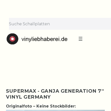
×
Lieferpause vom 10. bis 29.
August
Bestellungen nehmen wir gerne entgegen —
der Versand startet wieder ab Montag, 31.
August. Danke für euer Verständnis!
☰
SUPERMAX - GANJA GENERATION 7''
VINYL GERMANY
Originalfoto – Keine Stockbilder: