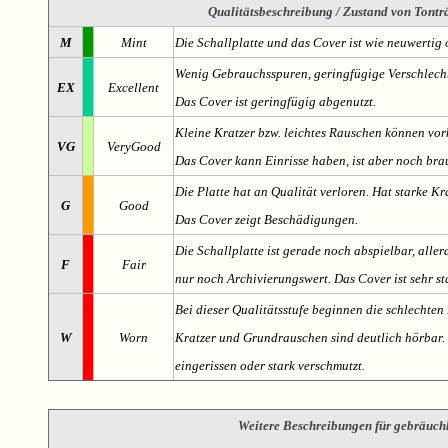
Qualitätsbeschreibung
/ Zustand von Tonträ
M
Mint
Die Schallplatte und das Cover ist wie neuwertig 
Wenig Gebrauchsspuren, geringfügige Verschlech
EX
Excellent
Das Cover ist geringfügig abgenutzt.
Kleine Kratzer bzw. leichtes Rauschen können v
VG
VeryGood
Das Cover kann Einrisse haben, ist aber noch br
Die Platte hat an Qualität verloren. Hat starke Kr
G
Good
Das Cover zeigt Beschädigungen.
Die Schallplatte ist gerade noch abspielbar, aller
F
Fair
nur noch Archivierungswert. Das Cover ist sehr s
Bei dieser Qualitätsstufe beginnen die schlechten 
W
Worn
Kratzer und Grundrauschen sind deutlich hörbar. D
eingerissen oder stark verschmutzt.
Weitere Beschreibungen für gebräuch