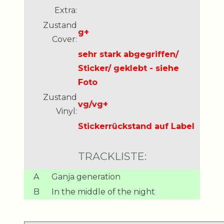
Extra:
Zustand
g+
Cover:
sehr stark abgegriffen/
Sticker/ geklebt - siehe
Foto
Zustand
vg/vg+
Vinyl:
Stickerrückstand auf Label
TRACKLISTE:
A
Ganja generation
B
In the middle of the night