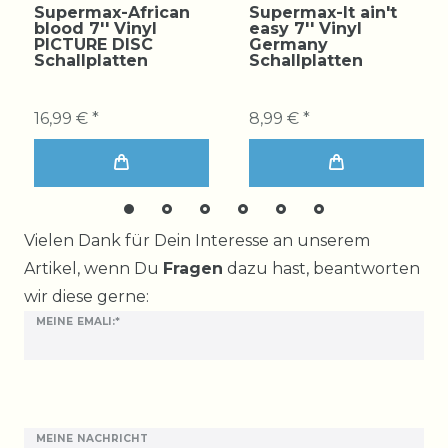
Supermax-African
Supermax-It ain't
blood 7'' Vinyl
easy 7'' Vinyl
PICTURE DISC
Germany
Schallplatten
Schallplatten
16,99 € *
8,99 € *
Ceres::Template.mailFormHoneypotLabel
Vielen Dank für Dein Interesse an unserem
Artikel, wenn Du
Fragen
dazu hast, beantworten
wir diese gerne:
MEINE EMALI:*
MEINE NACHRICHT