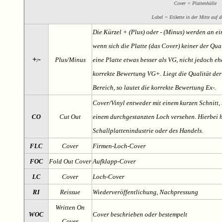
Cover = Plattenhülle
Label = Etikette in der Mitte auf d
Die Kürzel + (Plus) oder - (Minus) werden an e
wenn sich die Platte (das Cover) keiner der Qual
+
-
Plus/Minus
eine Platte etwas besser als VG, nicht jedoch ehe
/
korrekte Bewertung VG+. Liegt die Qualität der
Bereich, so lautet die korrekte Bewertung Ex-.
Cover/Vinyl entweder mit einem kurzen Schnitt, 
CO
Cut Out
einem durchgestanzten Loch versehen. Hierbei h
Schallplattenindustrie oder des Handels.
FLC
Cover
Firmen-Loch-Cover
FOC
Fold Out Cover
Aufklapp-Cover
LC
Cover
Loch-Cover
RI
Reissue
Wiederveröffentlichung, Nachpressung
Written On
WOC
Cover beschrieben oder bestempelt
Cover