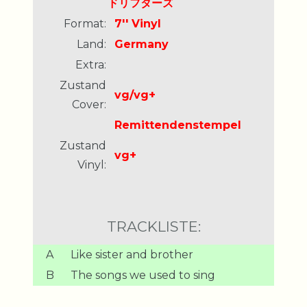
ドリフターズ
Format:
7'' Vinyl
Land:
Germany
Extra:
Zustand
vg/vg+
Cover:
Remittendenstempel
Zustand
vg+
Vinyl:
TRACKLISTE:
A
Like sister and brother
B
The songs we used to sing