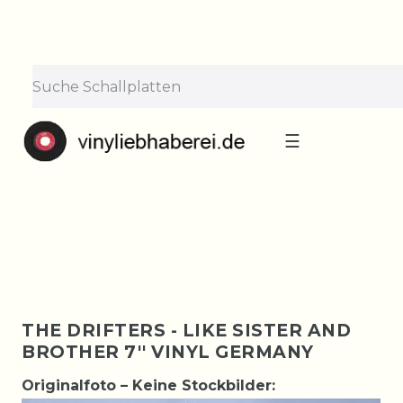
×
Lieferpause vom 10. bis 29.
August
Bestellungen nehmen wir gerne entgegen —
der Versand startet wieder ab Montag, 31.
August. Danke für euer Verständnis!
☰
THE DRIFTERS - LIKE SISTER AND
BROTHER 7'' VINYL GERMANY
Originalfoto – Keine Stockbilder: