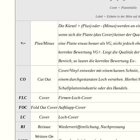
Cover = Plattenhülle
Label = Etikette in der Mitte auf d
Die Kürzel + (Plus) oder - (Minus) werden an e
wenn sich die Platte (das Cover) keiner der Qual
+
-
Plus/Minus
eine Platte etwas besser als VG, nicht jedoch ehe
/
korrekte Bewertung VG+. Liegt die Qualität der
Bereich, so lautet die korrekte Bewertung Ex-.
Cover/Vinyl entweder mit einem kurzen Schnitt, 
CO
Cut Out
einem durchgestanzten Loch versehen. Hierbei h
Schallplattenindustrie oder des Handels.
FLC
Cover
Firmen-Loch-Cover
FOC
Fold Out Cover
Aufklapp-Cover
LC
Cover
Loch-Cover
RI
Reissue
Wiederveröffentlichung, Nachpressung
Written On