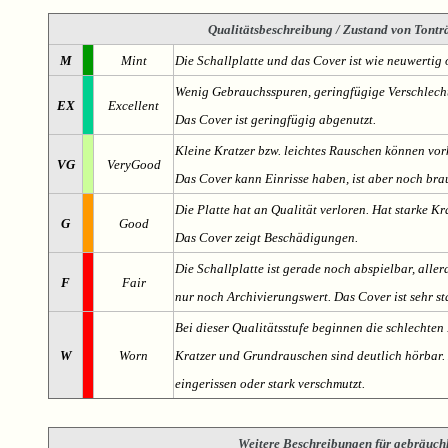
Qualitätsbeschreibung
/ Zustand von Tonträ
M
Mint
Die Schallplatte und das Cover ist wie neuwertig 
Wenig Gebrauchsspuren, geringfügige Verschlech
EX
Excellent
Das Cover ist geringfügig abgenutzt.
Kleine Kratzer bzw. leichtes Rauschen können v
VG
VeryGood
Das Cover kann Einrisse haben, ist aber noch br
Die Platte hat an Qualität verloren. Hat starke Kr
G
Good
Das Cover zeigt Beschädigungen.
Die Schallplatte ist gerade noch abspielbar, aller
F
Fair
nur noch Archivierungswert. Das Cover ist sehr s
Bei dieser Qualitätsstufe beginnen die schlechten 
W
Worn
Kratzer und Grundrauschen sind deutlich hörbar. D
eingerissen oder stark verschmutzt.
Weitere Beschreibungen für gebräuch