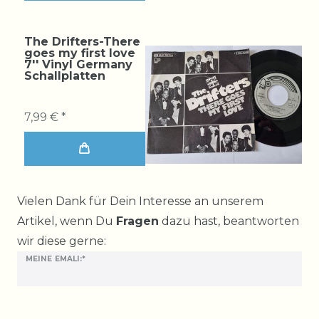
The Drifters-There
goes my first love
7'' Vinyl Germany
Schallplatten
7,99 € *
Ceres::Template.mailFormHoneypotLabel
Vielen Dank für Dein Interesse an unserem
Artikel, wenn Du
Fragen
dazu hast, beantworten
wir diese gerne:
MEINE EMALI:*