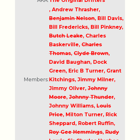
AKA:
The Original Drifters
, Andrew Thrasher,
Benjamin Nelson
, Bill Davis,
Bill Fredericks, Bill Pinkney,
Butch Leake
, Charles
Baskerville,
Charles
Thomas
,
Clyde Brown
,
David Baughan, Dock
Green, Eric B Turner, Grant
Members:
Kitchings, Jimmy Milner,
Jimmy Oliver,
Johnny
Moore
,
Johnny Thunder
,
Johnny Williams,
Louis
Price
, Milton Turner, Rick
Sheppard, Robert Ruffin,
Roy Gee Hemmings
,
Rudy