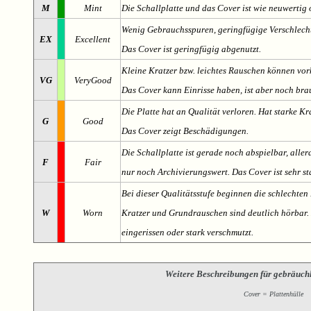
M
Mint
Die Schallplatte und das Cover ist wie neuwertig 
Wenig Gebrauchsspuren, geringfügige Verschlech
EX
Excellent
Das Cover ist geringfügig abgenutzt.
Kleine Kratzer bzw. leichtes Rauschen können v
VG
VeryGood
Das Cover kann Einrisse haben, ist aber noch br
Die Platte hat an Qualität verloren. Hat starke Kr
G
Good
Das Cover zeigt Beschädigungen.
Die Schallplatte ist gerade noch abspielbar, aller
F
Fair
nur noch Archivierungswert. Das Cover ist sehr s
Bei dieser Qualitätsstufe beginnen die schlechten 
W
Worn
Kratzer und Grundrauschen sind deutlich hörbar. D
eingerissen oder stark verschmutzt.
Weitere Beschreibungen für gebräuch
Cover = Plattenhülle