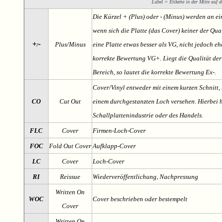
Label = Etikette in der Mitte auf d
Die Kürzel + (Plus) oder - (Minus) werden an e
wenn sich die Platte (das Cover) keiner der Qual
+
-
Plus/Minus
eine Platte etwas besser als VG, nicht jedoch ehe
/
korrekte Bewertung VG+. Liegt die Qualität der
Bereich, so lautet die korrekte Bewertung Ex-.
Cover/Vinyl entweder mit einem kurzen Schnitt, 
CO
Cut Out
einem durchgestanzten Loch versehen. Hierbei h
Schallplattenindustrie oder des Handels.
FLC
Cover
Firmen-Loch-Cover
FOC
Fold Out Cover
Aufklapp-Cover
LC
Cover
Loch-Cover
RI
Reissue
Wiederveröffentlichung, Nachpressung
Written On
WOC
Cover beschrieben oder bestempelt
Cover
Written On