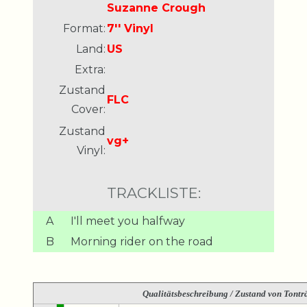
Suzanne Crough
Format:
7'' Vinyl
Land:
US
Extra:
Zustand
FLC
Cover:
Zustand
vg+
Vinyl:
TRACKLISTE:
A
I'll meet you halfway
B
Morning rider on the road
Qualitätsbeschreibung
/ Zustand von Tonträ