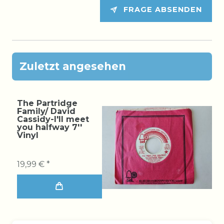
FRAGE ABSENDEN
Zuletzt angesehen
The Partridge
Family/ David
Cassidy-I'll meet
you halfway 7''
Vinyl
19,99 € *