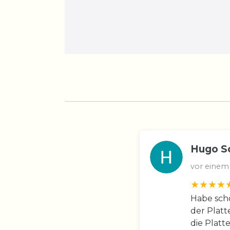
Hugo S
vor einem
Habe scho
der Platt
die Platt