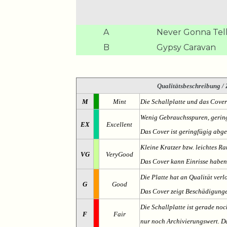
A
Never Gonna Tell
B
Gypsy Caravan
Qualitätsbeschreibung
/ 
M
Mint
Die Schallplatte und das Cover
Wenig Gebrauchsspuren, gering
EX
Excellent
Das Cover ist geringfügig abge
Kleine Kratzer bzw. leichtes 
VG
VeryGood
Das Cover kann Einrisse haben
Die Platte hat an Qualität verl
G
Good
Das Cover zeigt Beschädigung
Die Schallplatte ist gerade noc
F
Fair
nur noch Archivierungswert. Da