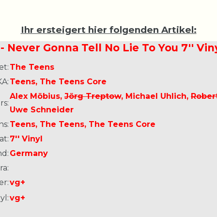
Ihr ersteigert hier folgenden Artikel:
- Never Gonna Tell No Lie To You 7'' Vi
et:
The Teens
A:
Teens, The Teens Core
Alex Möbius,
Jörg Treptow
, Michael Uhlich,
Rober
s:
Uwe Schneider
ns:
Teens, The Teens, The Teens Core
at:
7'' Vinyl
nd:
Germany
ra:
er:
vg+
yl:
vg+