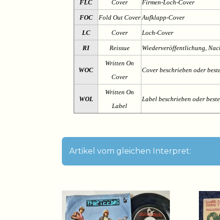
FLC
Cover
Firmen-Loch-Cover
FOC
Fold Out Cover
Aufklapp-Cover
LC
Cover
Loch-Cover
RI
Reissue
Wiederveröffentlichung, Na
Written On
WOC
Cover beschrieben oder best
Cover
Written On
WOL
Label beschrieben oder best
Label
Artikel vom gleichen Interpret: