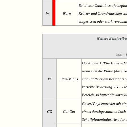
Bei dieser Qualitätsstufe begin
W
Worn
Kratzer und Grundrauschen sind 
eingerissen oder stark verschmu
Weitere Beschreibu
Label = Et
Die Kürzel + (Plus) oder - (
wenn sich die Platte (das Cov
+
-
Plus/Minus
eine Platte etwas besser als 
/
korrekte Bewertung VG+. Lieg
Bereich, so lautet die korrek
Cover/Vinyl entweder mit ein
CO
Cut Out
einem durchgestanzten Loch v
Schallplattenindustrie oder 