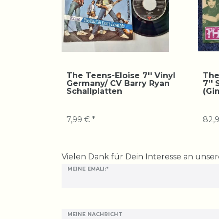
The Teens-Eloise 7'' Vinyl
The
Germany/ CV Barry Ryan
7''
Schallplatten
(Gi
7,99 € *
82,9
Ceres::Template.mailFormHoneypotLabel
Vielen Dank für Dein Interesse an unse
MEINE EMALI:*
MEINE NACHRICHT