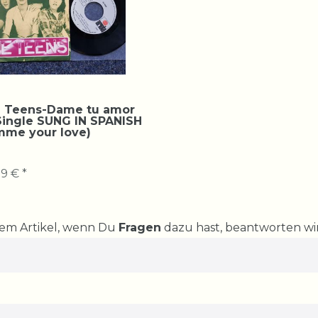
 Teens-Dame tu amor
 Single SUNG IN SPANISH
mme your love)
9 € *
rem Artikel, wenn Du
Fragen
dazu hast, beantworten wir