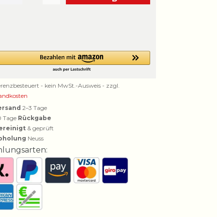
erenzbesteuert - kein MwSt.-Ausweis - zzgl.
andkosten
ersand
2–3 Tage
0 Tage
Rückgabe
ereinigt
& geprüft
bholung
Neuss
hlungsarten: