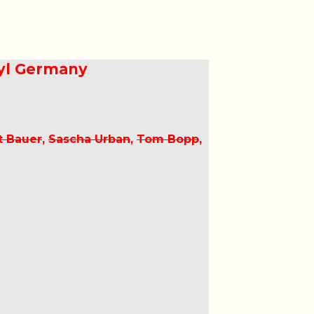
nyl Germany
t Bauer
,
Sascha Urban
,
Tom Bopp
,