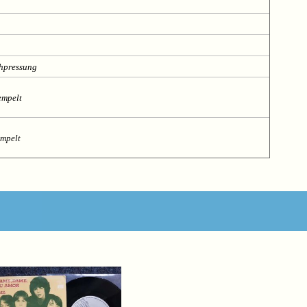
chpressung
empelt
empelt