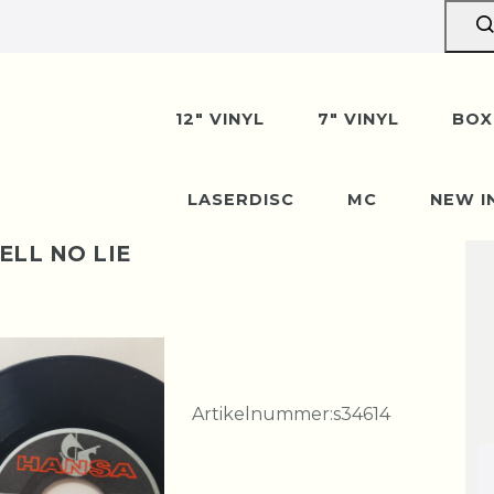
12" VINYL
7" VINYL
BOX
LASERDISC
MC
NEW I
ELL NO LIE
Artikelnummer:
s34614