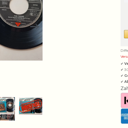
Diff
Vers
✔
V
✔ 3
✔
G
✔
A
Za