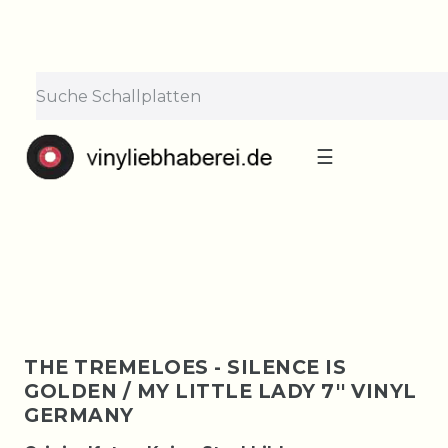
×
Lieferpause vom 10. bis 29.
August
Bestellungen nehmen wir gerne entgegen —
der Versand startet wieder ab Montag, 31.
August. Danke für euer Verständnis!
☰
THE TREMELOES - SILENCE IS
GOLDEN / MY LITTLE LADY 7'' VINYL
GERMANY