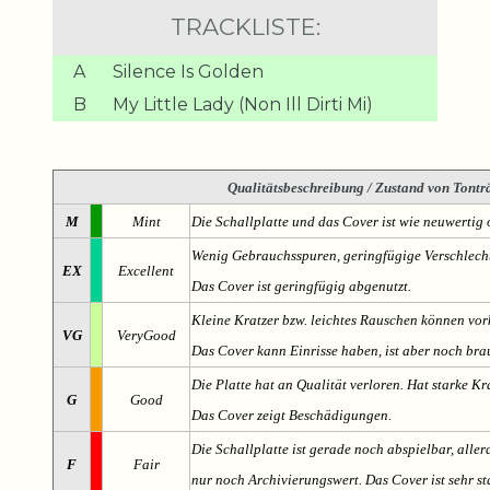
TRACKLISTE:
A
Silence Is Golden
B
My Little Lady (Non Ill Dirti Mi)
Qualitätsbeschreibung
/ Zustand von Tonträ
M
Mint
Die Schallplatte und das Cover ist wie neuwertig 
Wenig Gebrauchsspuren, geringfügige Verschlech
EX
Excellent
Das Cover ist geringfügig abgenutzt.
Kleine Kratzer bzw. leichtes Rauschen können v
VG
VeryGood
Das Cover kann Einrisse haben, ist aber noch br
Die Platte hat an Qualität verloren. Hat starke Kr
G
Good
Das Cover zeigt Beschädigungen.
Die Schallplatte ist gerade noch abspielbar, aller
F
Fair
nur noch Archivierungswert. Das Cover ist sehr s