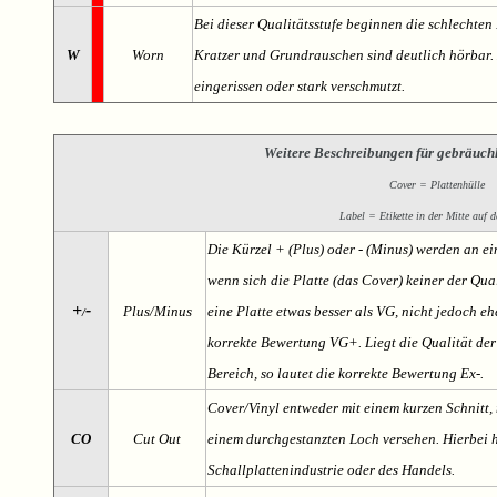
Bei dieser Qualitätsstufe beginnen die schlechten 
W
Worn
Kratzer und Grundrauschen sind deutlich hörbar. D
eingerissen oder stark verschmutzt.
Weitere Beschreibungen für gebräuch
Cover = Plattenhülle
Label = Etikette in der Mitte auf d
Die Kürzel + (Plus) oder - (Minus) werden an e
wenn sich die Platte (das Cover) keiner der Qual
+
-
Plus/Minus
eine Platte etwas besser als VG, nicht jedoch ehe
/
korrekte Bewertung VG+. Liegt die Qualität der
Bereich, so lautet die korrekte Bewertung Ex-.
Cover/Vinyl entweder mit einem kurzen Schnitt, 
CO
Cut Out
einem durchgestanzten Loch versehen. Hierbei h
Schallplattenindustrie oder des Handels.