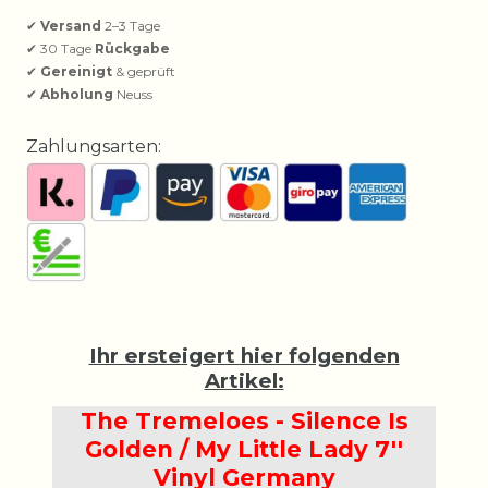
✔
Versand
2–3 Tage
✔ 30 Tage
Rückgabe
✔
Gereinigt
& geprüft
✔
Abholung
Neuss
Zahlungsarten:
Ihr ersteigert hier folgenden
Artikel:
The Tremeloes - Silence Is
Golden / My Little Lady 7''
Vinyl Germany