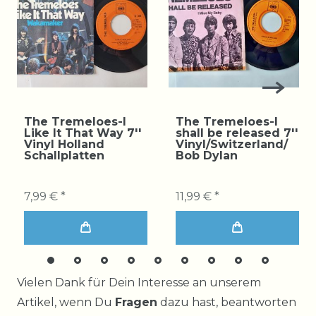
The Tremeloes-I
The Tremeloes-I
Like It That Way 7''
shall be released 7''
Vinyl Holland
Vinyl/Switzerland/
Schallplatten
Bob Dylan
7,99 € *
11,99 € *
Ceres::Template.mailFormHoneypotLabel
Vielen Dank für Dein Interesse an unserem
Artikel, wenn Du
Fragen
dazu hast, beantworten