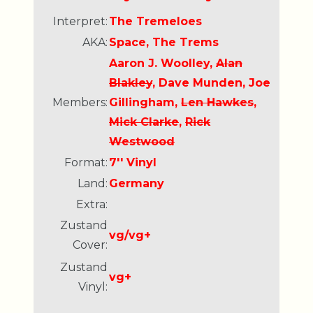
Interpret:
The Tremeloes
AKA:
Space, The Trems
Aaron J. Woolley,
Alan
Blakley
, Dave Munden, Joe
Members:
Gillingham,
Len Hawkes
,
Mick Clarke
,
Rick
Westwood
Format:
7'' Vinyl
Land:
Germany
Extra:
Zustand
vg/vg+
Cover:
Zustand
vg+
Vinyl: