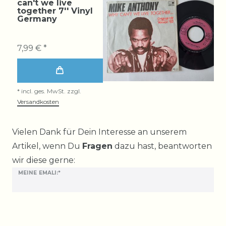
can't we live
together 7'' Vinyl
Germany
7,99 € *
*
incl. ges. MwSt.
zzgl.
Versandkosten
Ceres::Template.mailFormHoneypotLabel
Vielen Dank für Dein Interesse an unserem
Artikel, wenn Du
Fragen
dazu hast, beantworten
wir diese gerne:
MEINE EMALI:*