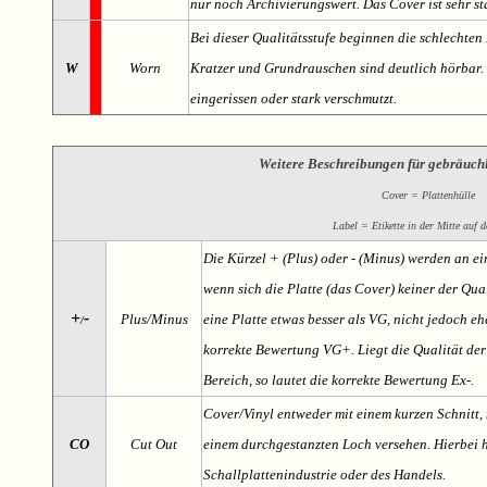
nur noch Archivierungswert. Das Cover ist sehr s
Bei dieser Qualitätsstufe beginnen die schlechten 
W
Worn
Kratzer und Grundrauschen sind deutlich hörbar. D
eingerissen oder stark verschmutzt.
Weitere Beschreibungen für gebräuch
Cover = Plattenhülle
Label = Etikette in der Mitte auf d
Die Kürzel + (Plus) oder - (Minus) werden an e
wenn sich die Platte (das Cover) keiner der Qual
+
-
Plus/Minus
eine Platte etwas besser als VG, nicht jedoch ehe
/
korrekte Bewertung VG+. Liegt die Qualität der
Bereich, so lautet die korrekte Bewertung Ex-.
Cover/Vinyl entweder mit einem kurzen Schnitt, 
CO
Cut Out
einem durchgestanzten Loch versehen. Hierbei h
Schallplattenindustrie oder des Handels.