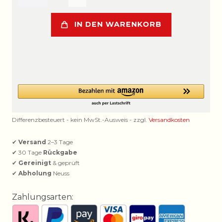
IN DEN WARENKORB
Differenzbesteuert - kein MwSt.-Ausweis - zzgl.
Versandkosten
✔
Versand
2–3 Tage
✔ 30 Tage
Rückgabe
✔
Gereinigt
& geprüft
✔
Abholung
Neuss
Zahlungsarten: