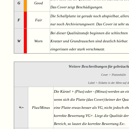
G
Good
Das Cover zeigt Beschädigungen.
Die Schallplatte ist gerade noch abspielbar, aller
F
Fair
nur noch Archivierungswert. Das Cover ist sehr s
Bei dieser Qualitätsstufe beginnen die schlechten 
W
Worn
Kratzer und Grundrauschen sind deutlich hörbar. D
eingerissen oder stark verschmutzt.
Weitere Beschreibungen für gebräuch
Cover = Plattenhülle
Label = Etikette in der Mitte auf d
Die Kürzel + (Plus) oder - (Minus) werden an e
wenn sich die Platte (das Cover) keiner der Qual
+
-
Plus/Minus
eine Platte etwas besser als VG, nicht jedoch ehe
/
korrekte Bewertung VG+. Liegt die Qualität der
Bereich, so lautet die korrekte Bewertung Ex-.