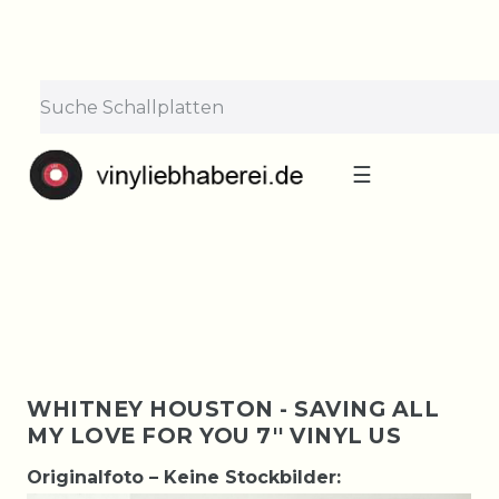
×
Lieferpause vom 10. bis 29.
August
Bestellungen nehmen wir gerne entgegen —
der Versand startet wieder ab Montag, 31.
August. Danke für euer Verständnis!
☰
WHITNEY HOUSTON - SAVING ALL
MY LOVE FOR YOU 7'' VINYL US
Originalfoto – Keine Stockbilder: