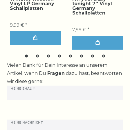
Vinyl LP Germany
tonight 7'' Vinyl
Schallplatten
Germany
Schallplatten
9,99 € *
7,99 € *
Ceres::Template.mailFormHoneypotLabel
Vielen Dank für Dein Interesse an unserem
Artikel, wenn Du
Fragen
dazu hast, beantworten
wir diese gerne:
MEINE EMALI:*
MEINE NACHRICHT