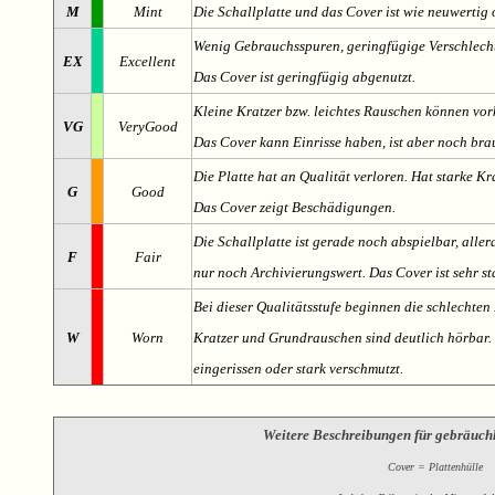
M
Mint
Die Schallplatte und das Cover ist wie neuwertig 
Wenig Gebrauchsspuren, geringfügige Verschlech
EX
Excellent
Das Cover ist geringfügig abgenutzt.
Kleine Kratzer bzw. leichtes Rauschen können v
VG
VeryGood
Das Cover kann Einrisse haben, ist aber noch br
Die Platte hat an Qualität verloren. Hat starke Kr
G
Good
Das Cover zeigt Beschädigungen.
Die Schallplatte ist gerade noch abspielbar, aller
F
Fair
nur noch Archivierungswert. Das Cover ist sehr s
Bei dieser Qualitätsstufe beginnen die schlechten 
W
Worn
Kratzer und Grundrauschen sind deutlich hörbar. D
eingerissen oder stark verschmutzt.
Weitere Beschreibungen für gebräuch
Cover = Plattenhülle