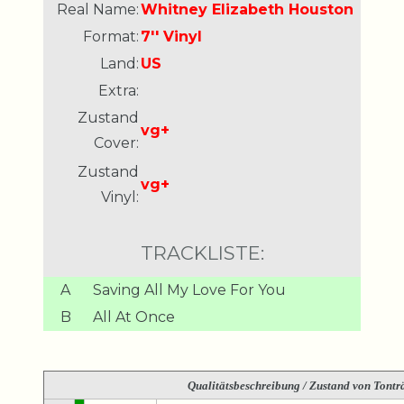
Real Name:
Whitney Elizabeth Houston
Format:
7'' Vinyl
Land:
US
Extra:
Zustand
vg+
Cover:
Zustand
vg+
Vinyl:
TRACKLISTE:
A
Saving All My Love For You
B
All At Once
Qualitätsbeschreibung
/ Zustand von Tonträ