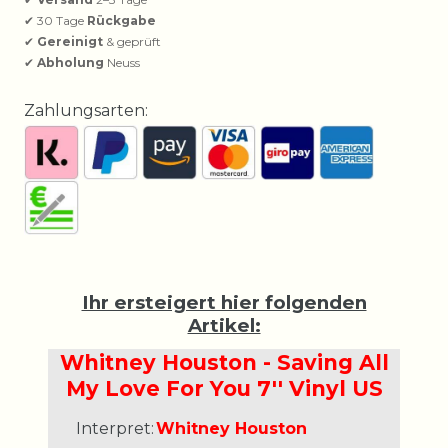
✔ 30 Tage
Rückgabe
✔
Gereinigt
& geprüft
✔
Abholung
Neuss
Zahlungsarten:
Ihr ersteigert hier folgenden
Artikel:
Whitney Houston - Saving All
My Love For You 7'' Vinyl US
Interpret:
Whitney Houston