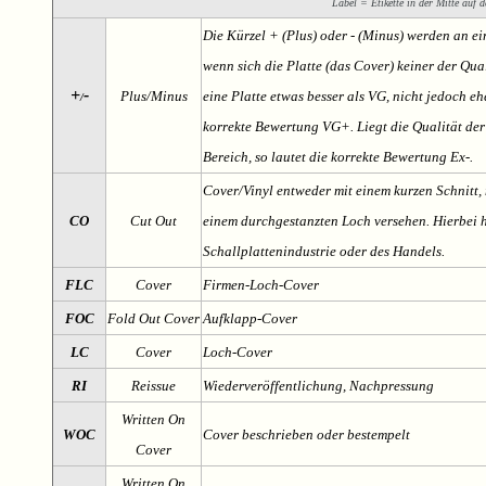
Label = Etikette in der Mitte auf d
Die Kürzel + (Plus) oder - (Minus) werden an e
wenn sich die Platte (das Cover) keiner der Qual
+
-
Plus/Minus
eine Platte etwas besser als VG, nicht jedoch ehe
/
korrekte Bewertung VG+. Liegt die Qualität der
Bereich, so lautet die korrekte Bewertung Ex-.
Cover/Vinyl entweder mit einem kurzen Schnitt, 
CO
Cut Out
einem durchgestanzten Loch versehen. Hierbei h
Schallplattenindustrie oder des Handels.
FLC
Cover
Firmen-Loch-Cover
FOC
Fold Out Cover
Aufklapp-Cover
LC
Cover
Loch-Cover
RI
Reissue
Wiederveröffentlichung, Nachpressung
Written On
WOC
Cover beschrieben oder bestempelt
Cover
Written On