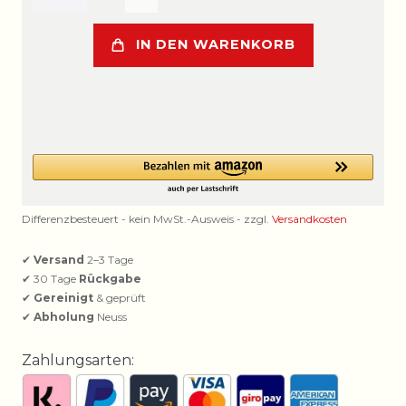
IN DEN WARENKORB
Differenzbesteuert - kein MwSt.-Ausweis - zzgl.
Versandkosten
✔
Versand
2–3 Tage
✔ 30 Tage
Rückgabe
✔
Gereinigt
& geprüft
✔
Abholung
Neuss
Zahlungsarten: