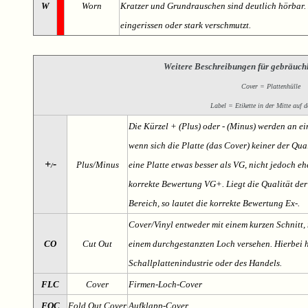
W
Worn
Kratzer und Grundrauschen sind deutlich hörbar. D
eingerissen oder stark verschmutzt.
Weitere Beschreibungen für gebräuch
Cover = Plattenhülle
Label = Etikette in der Mitte auf d
Die Kürzel + (Plus) oder - (Minus) werden an e
wenn sich die Platte (das Cover) keiner der Qual
+
-
Plus/Minus
eine Platte etwas besser als VG, nicht jedoch ehe
/
korrekte Bewertung VG+. Liegt die Qualität der
Bereich, so lautet die korrekte Bewertung Ex-.
Cover/Vinyl entweder mit einem kurzen Schnitt, 
CO
Cut Out
einem durchgestanzten Loch versehen. Hierbei h
Schallplattenindustrie oder des Handels.
FLC
Cover
Firmen-Loch-Cover
FOC
Fold Out Cover
Aufklapp-Cover