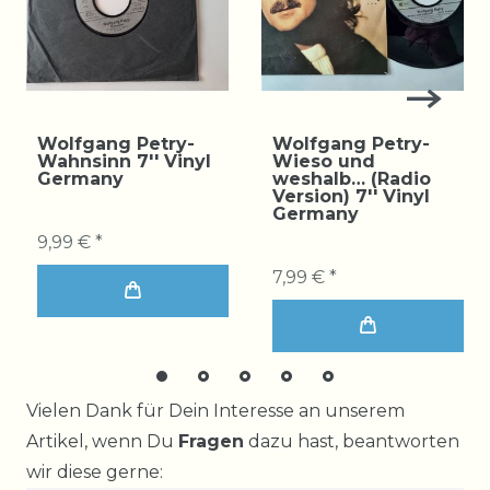
Wolfgang Petry-
Wolfgang Petry-
Wahnsinn 7'' Vinyl
Wieso und
Germany
weshalb… (Radio
Version) 7'' Vinyl
Germany
9,99 € *
7,99 € *
Ceres::Template.mailFormHoneypotLabel
Vielen Dank für Dein Interesse an unserem
Artikel, wenn Du
Fragen
dazu hast, beantworten
wir diese gerne: