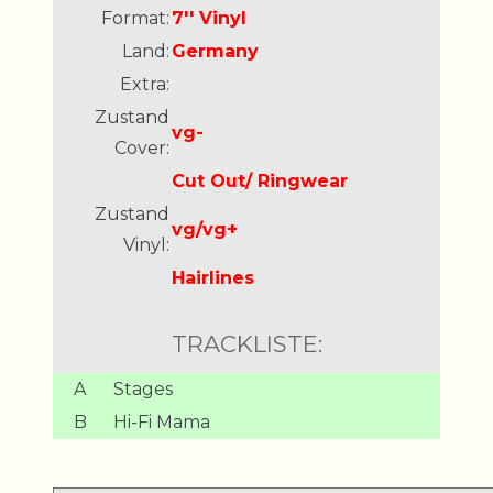
Format:
7'' Vinyl
Land:
Germany
Extra:
Zustand
vg-
Cover:
Cut Out/ Ringwear
Zustand
vg/vg+
Vinyl:
Hairlines
TRACKLISTE:
A
Stages
B
Hi-Fi Mama