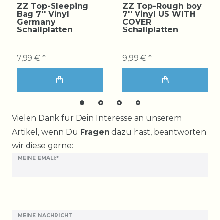
ZZ Top-Sleeping
ZZ Top-Rough boy
Bag 7'' Vinyl
7'' Vinyl US WITH
Germany
COVER
Schallplatten
Schallplatten
7,99 € *
9,99 € *
Ceres::Template.mailFormHoneypotLabel
Vielen Dank für Dein Interesse an unserem
Artikel, wenn Du
Fragen
dazu hast, beantworten
wir diese gerne:
MEINE EMALI:*
MEINE NACHRICHT