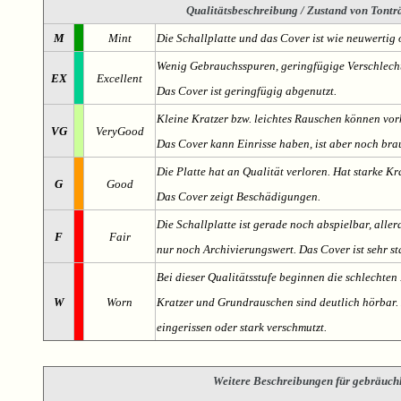
Qualitätsbeschreibung
/ Zustand von Tonträ
M
Mint
Die Schallplatte und das Cover ist wie neuwertig 
Wenig Gebrauchsspuren, geringfügige Verschlech
EX
Excellent
Das Cover ist geringfügig abgenutzt.
Kleine Kratzer bzw. leichtes Rauschen können v
VG
VeryGood
Das Cover kann Einrisse haben, ist aber noch br
Die Platte hat an Qualität verloren. Hat starke Kr
G
Good
Das Cover zeigt Beschädigungen.
Die Schallplatte ist gerade noch abspielbar, aller
F
Fair
nur noch Archivierungswert. Das Cover ist sehr s
Bei dieser Qualitätsstufe beginnen die schlechten 
W
Worn
Kratzer und Grundrauschen sind deutlich hörbar. D
eingerissen oder stark verschmutzt.
Weitere Beschreibungen für gebräuch