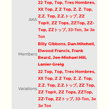
22 Top, Top, Tres Hombres,
XX Top, Z Z Top, Z. Z. Top,
Z.Z. Top, Z.Z.トップ, ZZ
AKA:
Top®, ZZ Tops, ZZTop, ZZ-
Top, ZZトップ, ЗЗ-Топ, Зи Зи
Топ
Billy Gibbons,
Dan Mitchell
,
Elwood Francis, Frank
Members:
Beard,
Joe Michael Hill
,
Lanier Greig
22 Top, Top, Tres Hombres,
XX Top, Z Z Top, Z. Z. Top,
Z.Z. Top, Z.Z.トップ, ZZ Top,
Variations:
ZZ Top®, ZZ Tops, ZZTop,
ZZ-Top, ZZトップ, ЗЗ-Топ, Зи
Зи Топ