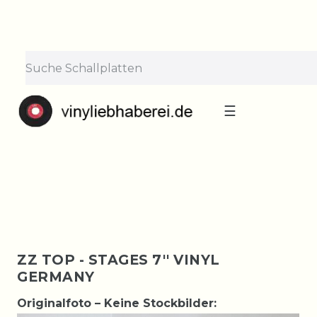
×
Lieferpause vom 10. bis 29.
August
Bestellungen nehmen wir gerne entgegen —
der Versand startet wieder ab Montag, 31.
August. Danke für euer Verständnis!
☰
ZZ TOP - STAGES 7'' VINYL
GERMANY
Originalfoto – Keine Stockbilder: