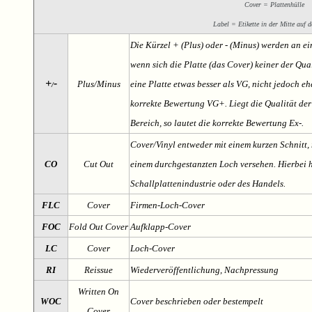
Cover = Plattenhülle
Label = Etikette in der Mitte auf d
Die Kürzel + (Plus) oder - (Minus) werden an e
wenn sich die Platte (das Cover) keiner der Qual
+
-
Plus/Minus
eine Platte etwas besser als VG, nicht jedoch ehe
/
korrekte Bewertung VG+. Liegt die Qualität der
Bereich, so lautet die korrekte Bewertung Ex-.
Cover/Vinyl entweder mit einem kurzen Schnitt, 
CO
Cut Out
einem durchgestanzten Loch versehen. Hierbei h
Schallplattenindustrie oder des Handels.
FLC
Cover
Firmen-Loch-Cover
FOC
Fold Out Cover
Aufklapp-Cover
LC
Cover
Loch-Cover
RI
Reissue
Wiederveröffentlichung, Nachpressung
Written On
WOC
Cover beschrieben oder bestempelt
Cover