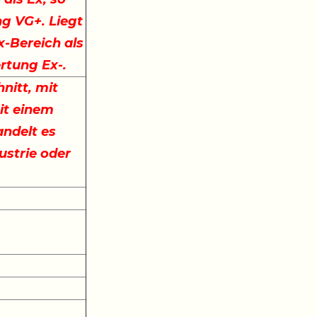
ng VG+. Liegt
x-Bereich als
ertung Ex-.
nitt, mit
it einem
ndelt es
ustrie oder