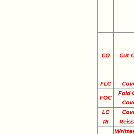
CO
Cut 
FLC
Cov
Fold 
FOC
Cov
LC
Cov
RI
Reis
Writte