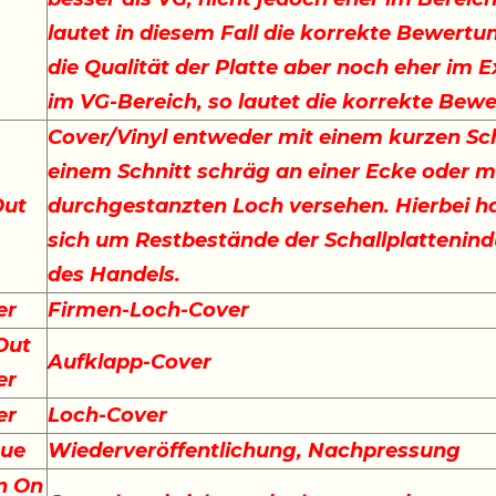
lautet in diesem Fall die korrekte Bewertu
die Qualität der Platte aber noch eher im E
im VG-Bereich, so lautet die korrekte Bew
Cover/Vinyl entweder mit einem kurzen Sch
einem Schnitt schräg an einer Ecke oder m
Out
durchgestanzten Loch versehen. Hierbei ha
sich um Restbestände der Schallplattenind
des Handels.
er
Firmen-Loch-Cover
Out
Aufklapp-Cover
er
er
Loch-Cover
sue
Wiederveröffentlichung, Nachpressung
n On