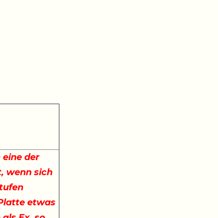
 eine der
, wenn sich
stufen
 Platte etwas
 als Ex, so