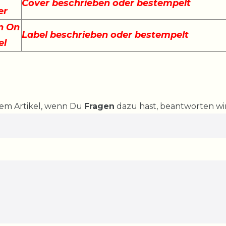
Cover beschrieben oder bestempelt
er
n On
Label beschrieben oder bestempelt
el
rem Artikel, wenn Du
Fragen
dazu hast, beantworten wir