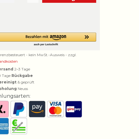
erenzbesteuert - kein MwSt.-Ausweis - zzgl.
andkosten
ersand
2–3 Tage
0 Tage
Rückgabe
ereinigt
& geprüft
bholung
Neuss
hlungsarten: