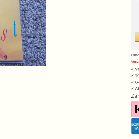
Diff
Vers
✔
V
✔ 3
✔
G
✔
A
Za