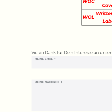
WOC
Cov
Writte
WOL
Lab
Ceres::Template.mailFormHoneypotLabel
Vielen Dank für Dein Interesse an unse
MEINE EMALI:*
MEINE NACHRICHT