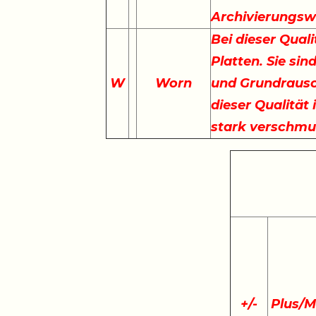
Archivierungswe
Bei dieser Qual
Platten. Sie sin
W
Worn
und Grundrausc
dieser Qualität 
stark verschmu
+
/
-
Plus/M