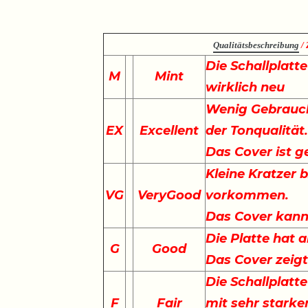
Qualitätsbeschreibung
/ 
Die Schallplatt
M
Mint
wirklich neu
Wenig Gebrauch
EX
Excellent
der Tonqualität
Das Cover ist g
Kleine Kratzer 
VG
VeryGood
vorkommen.
Das Cover kann 
Die Platte hat a
G
Good
Das Cover zeig
Die Schallplatte
F
Fair
mit sehr starke