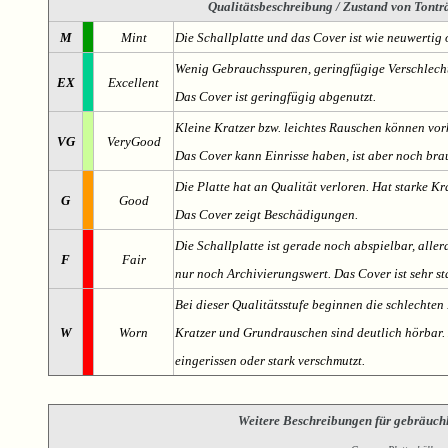
Qualitätsbeschreibung
/ Zustand von Tonträ
M
Mint
Die Schallplatte und das Cover ist wie neuwertig 
Wenig Gebrauchsspuren, geringfügige Verschlech
EX
Excellent
Das Cover ist geringfügig abgenutzt.
Kleine Kratzer bzw. leichtes Rauschen können v
VG
VeryGood
Das Cover kann Einrisse haben, ist aber noch br
Die Platte hat an Qualität verloren. Hat starke Kr
G
Good
Das Cover zeigt Beschädigungen.
Die Schallplatte ist gerade noch abspielbar, aller
F
Fair
nur noch Archivierungswert. Das Cover ist sehr s
Bei dieser Qualitätsstufe beginnen die schlechten 
W
Worn
Kratzer und Grundrauschen sind deutlich hörbar. D
eingerissen oder stark verschmutzt.
Weitere Beschreibungen für gebräuch