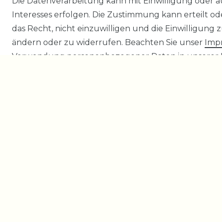
Die Datenverarbeitung kann mit Einwilligung oder 
Interesses erfolgen. Die Zustimmung kann erteilt o
das Recht, nicht einzuwilligen und die Einwilligung
ändern oder zu widerrufen. Beachten Sie unser
Imp
Verwendung personenbezogener Daten in unserer
Essenziell
Statistik
PayPal
Funktional
Weitere Einstellungen
ALLE AKZEPTIERE
ALLE ABLEHNEN