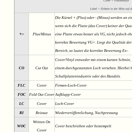
Cover = Plattenhülle
Label = Etikette in der Mitte auf d
Die Kürzel + (Plus) oder - (Minus) werden an e
wenn sich die Platte (das Cover) keiner der Qual
+
-
Plus/Minus
eine Platte etwas besser als VG, nicht jedoch ehe
/
korrekte Bewertung VG+. Liegt die Qualität der
Bereich, so lautet die korrekte Bewertung Ex-.
Cover/Vinyl entweder mit einem kurzen Schnitt, 
CO
Cut Out
einem durchgestanzten Loch versehen. Hierbei h
Schallplattenindustrie oder des Handels.
FLC
Cover
Firmen-Loch-Cover
FOC
Fold Out Cover
Aufklapp-Cover
LC
Cover
Loch-Cover
RI
Reissue
Wiederveröffentlichung, Nachpressung
Written On
WOC
Cover beschrieben oder bestempelt
Cover