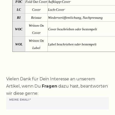
FOC
Fold Out Cover
Aufklapp-Cover
LC
Cover
Loch-Cover
RI
Reissue
Wiederveröffentlichung, Nachpressung
Written On
WOC
Cover beschrieben oder bestempelt
Cover
Written On
WOL
Label beschrieben oder bestempelt
Label
Ceres::Template.mailFormHoneypotLabel
Vielen Dank für Dein Interesse an unserem
Artikel, wenn Du
Fragen
dazu hast, beantworten
wir diese gerne:
MEINE EMALI:*