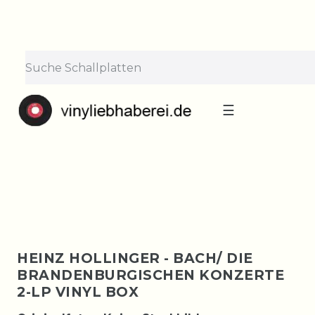
×
Lieferpause vom 10. bis 29.
August
Bestellungen nehmen wir gerne entgegen —
der Versand startet wieder ab Montag, 31.
August. Danke für euer Verständnis!
☰
HEINZ HOLLINGER - BACH/ DIE
BRANDENBURGISCHEN KONZERTE
2-LP VINYL BOX