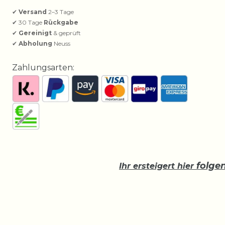
✔
Versand
2–3 Tage
✔ 30 Tage
Rückgabe
✔
Gereinigt
& geprüft
✔
Abholung
Neuss
Zahlungsarten:
folge
Ihr ersteigert hier