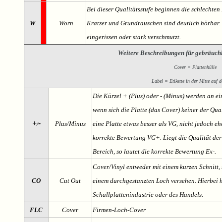
Bei dieser Qualitätsstufe beginnen die schlechten 
W
Worn
Kratzer und Grundrauschen sind deutlich hörbar. D
eingerissen oder stark verschmutzt.
Weitere Beschreibungen für gebräuch
Cover = Plattenhülle
Label = Etikette in der Mitte auf d
Die Kürzel + (Plus) oder - (Minus) werden an e
wenn sich die Platte (das Cover) keiner der Qual
+
-
Plus/Minus
eine Platte etwas besser als VG, nicht jedoch ehe
/
korrekte Bewertung VG+. Liegt die Qualität der
Bereich, so lautet die korrekte Bewertung Ex-.
Cover/Vinyl entweder mit einem kurzen Schnitt, 
CO
Cut Out
einem durchgestanzten Loch versehen. Hierbei h
Schallplattenindustrie oder des Handels.
FLC
Cover
Firmen-Loch-Cover