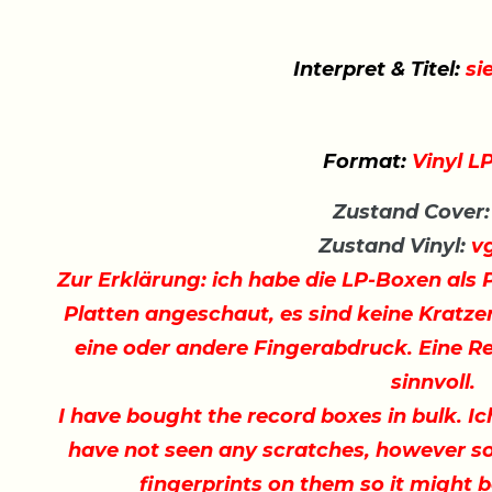
Interpret & Titel:
si
Format:
Vinyl L
Zustand Cover:
Zustand Vinyl:
vg
Zur Erklärung: ich habe die LP-Boxen als 
Platten angeschaut, es sind keine Kratze
eine oder andere Fingerabdruck. Eine R
sinnvoll.
I have bought the record boxes in bulk. I
have not seen any scratches, however s
fingerprints on them so it might b