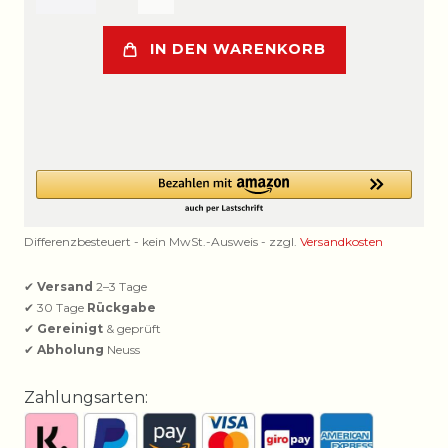
IN DEN WARENKORB
Differenzbesteuert - kein MwSt.-Ausweis - zzgl.
Versandkosten
✔
Versand
2–3 Tage
✔ 30 Tage
Rückgabe
✔
Gereinigt
& geprüft
✔
Abholung
Neuss
Zahlungsarten: