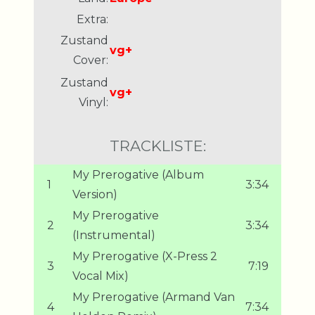
Extra:
Zustand
vg+
Cover:
Zustand
vg+
Vinyl:
TRACKLISTE:
My Prerogative (Album
1
3:34
Version)
My Prerogative
2
3:34
(Instrumental)
My Prerogative (X-Press 2
3
7:19
Vocal Mix)
My Prerogative (Armand Van
4
7:34