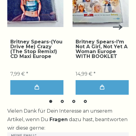
Britney Spears-(You
Britney Spears-I'm
Drive Me) Crazy
Not A Girl, Not Yet A
(The Stop Remix!)
Woman Europe
CD Maxi Europe
WITH BOOKLET
7,99 € *
14,99 € *
Ceres::Template.mailFormHoneypotLabel
Vielen Dank für Dein Interesse an unserem
Artikel, wenn Du
Fragen
dazu hast, beantworten
wir diese gerne:
MEINE EMALI:*