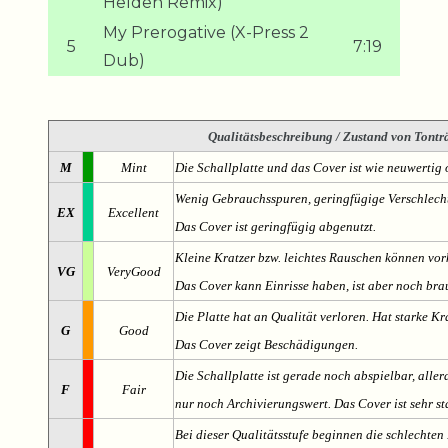
Helden Remix)
My Prerogative (X-Press 2
5
7:19
Dub)
Qualitätsbeschreibung
/ Zustand von Tonträ
M
Mint
Die Schallplatte und das Cover ist wie neuwertig 
Wenig Gebrauchsspuren, geringfügige Verschlech
EX
Excellent
Das Cover ist geringfügig abgenutzt.
Kleine Kratzer bzw. leichtes Rauschen können v
VG
VeryGood
Das Cover kann Einrisse haben, ist aber noch br
Die Platte hat an Qualität verloren. Hat starke Kr
G
Good
Das Cover zeigt Beschädigungen.
Die Schallplatte ist gerade noch abspielbar, aller
F
Fair
nur noch Archivierungswert. Das Cover ist sehr s
Bei dieser Qualitätsstufe beginnen die schlechten 