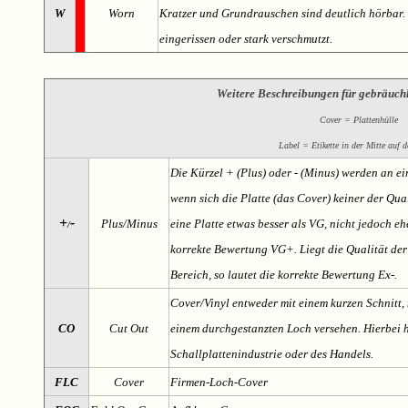
W
Worn
Kratzer und Grundrauschen sind deutlich hörbar. D
eingerissen oder stark verschmutzt.
Weitere Beschreibungen für gebräuch
Cover = Plattenhülle
Label = Etikette in der Mitte auf d
Die Kürzel + (Plus) oder - (Minus) werden an e
wenn sich die Platte (das Cover) keiner der Qual
+
-
Plus/Minus
eine Platte etwas besser als VG, nicht jedoch ehe
/
korrekte Bewertung VG+. Liegt die Qualität der
Bereich, so lautet die korrekte Bewertung Ex-.
Cover/Vinyl entweder mit einem kurzen Schnitt, 
CO
Cut Out
einem durchgestanzten Loch versehen. Hierbei h
Schallplattenindustrie oder des Handels.
FLC
Cover
Firmen-Loch-Cover