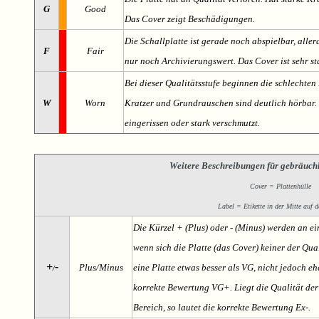
G
Good
Das Cover zeigt Beschädigungen.
Die Schallplatte ist gerade noch abspielbar, aller
F
Fair
nur noch Archivierungswert. Das Cover ist sehr s
Bei dieser Qualitätsstufe beginnen die schlechten 
W
Worn
Kratzer und Grundrauschen sind deutlich hörbar. D
eingerissen oder stark verschmutzt.
Weitere Beschreibungen für gebräuch
Cover = Plattenhülle
Label = Etikette in der Mitte auf d
Die Kürzel + (Plus) oder - (Minus) werden an e
wenn sich die Platte (das Cover) keiner der Qual
+
-
Plus/Minus
eine Platte etwas besser als VG, nicht jedoch ehe
/
korrekte Bewertung VG+. Liegt die Qualität der
Bereich, so lautet die korrekte Bewertung Ex-.