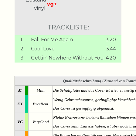
vg+
Vinyl:
TRACKLISTE:
1
Fall For Me Again
3:20
2
Cool Love
3:44
3
Gettin' Nowhere Without You
4:20
Qualitätsbeschreibung
/ Zustand von Tonträ
M
Mint
Die Schallplatte und das Cover ist wie neuwertig 
Wenig Gebrauchsspuren, geringfügige Verschlech
EX
Excellent
Das Cover ist geringfügig abgenutzt.
Kleine Kratzer bzw. leichtes Rauschen können v
VG
VeryGood
Das Cover kann Einrisse haben, ist aber noch br
Die Platte hat an Qualität verloren. Hat starke Kr