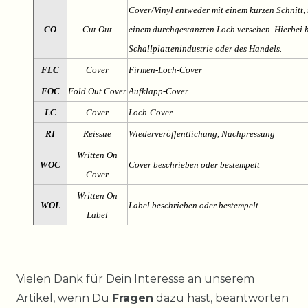
Cover/Vinyl entweder mit einem kurzen Schnitt, 
CO
Cut Out
einem durchgestanzten Loch versehen. Hierbei h
Schallplattenindustrie oder des Handels.
FLC
Cover
Firmen-Loch-Cover
FOC
Fold Out Cover
Aufklapp-Cover
LC
Cover
Loch-Cover
RI
Reissue
Wiederveröffentlichung, Nachpressung
Written On
WOC
Cover beschrieben oder bestempelt
Cover
Written On
WOL
Label beschrieben oder bestempelt
Label
Ceres::Template.mailFormHoneypotLabel
Vielen Dank für Dein Interesse an unserem
Artikel, wenn Du
Fragen
dazu hast, beantworten