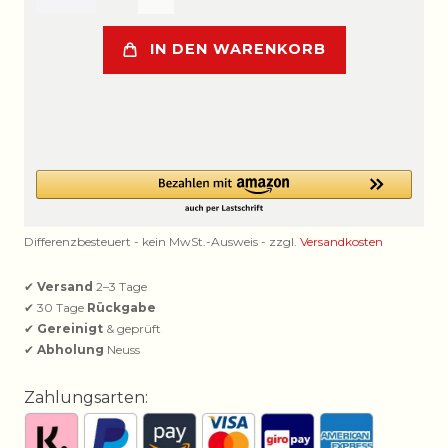
IN DEN WARENKORB
Differenzbesteuert - kein MwSt.-Ausweis - zzgl.
Versandkosten
✔
Versand
2–3 Tage
✔ 30 Tage
Rückgabe
✔
Gereinigt
& geprüft
✔
Abholung
Neuss
Zahlungsarten: