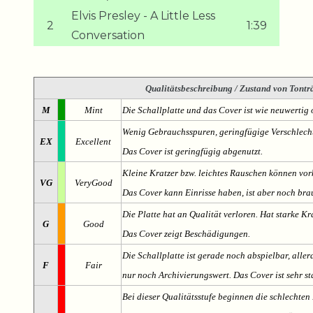
Elvis Presley - A Little Less
2
1:39
Conversation
Qualitätsbeschreibung
/ Zustand von Tonträ
M
Mint
Die Schallplatte und das Cover ist wie neuwertig 
Wenig Gebrauchsspuren, geringfügige Verschlech
EX
Excellent
Das Cover ist geringfügig abgenutzt.
Kleine Kratzer bzw. leichtes Rauschen können v
VG
VeryGood
Das Cover kann Einrisse haben, ist aber noch br
Die Platte hat an Qualität verloren. Hat starke Kr
G
Good
Das Cover zeigt Beschädigungen.
Die Schallplatte ist gerade noch abspielbar, aller
F
Fair
nur noch Archivierungswert. Das Cover ist sehr s
Bei dieser Qualitätsstufe beginnen die schlechten 