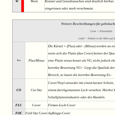
W
Worn
Kratzer und Grundrauschen sind deutlich hörbar. D
eingerissen oder stark verschmutzt.
Weitere Beschreibungen für gebräuch
Cover = Plattenhülle
Label = Etikette in der Mitte auf d
Die Kürzel + (Plus) oder - (Minus) werden an e
wenn sich die Platte (das Cover) keiner der Qual
+
-
Plus/Minus
eine Platte etwas besser als VG, nicht jedoch ehe
/
korrekte Bewertung VG+. Liegt die Qualität der
Bereich, so lautet die korrekte Bewertung Ex-.
Cover/Vinyl entweder mit einem kurzen Schnitt, 
CO
Cut Out
einem durchgestanzten Loch versehen. Hierbei h
Schallplattenindustrie oder des Handels.
FLC
Cover
Firmen-Loch-Cover
FOC
Fold Out Cover
Aufklapp-Cover