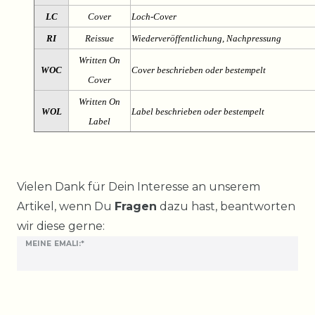
LC
Cover
Loch-Cover
RI
Reissue
Wiederveröffentlichung, Nachpressung
Written On
WOC
Cover beschrieben oder bestempelt
Cover
Written On
WOL
Label beschrieben oder bestempelt
Label
Ceres::Template.mailFormHoneypotLabel
Vielen Dank für Dein Interesse an unserem
Artikel, wenn Du
Fragen
dazu hast, beantworten
wir diese gerne:
MEINE EMALI:*