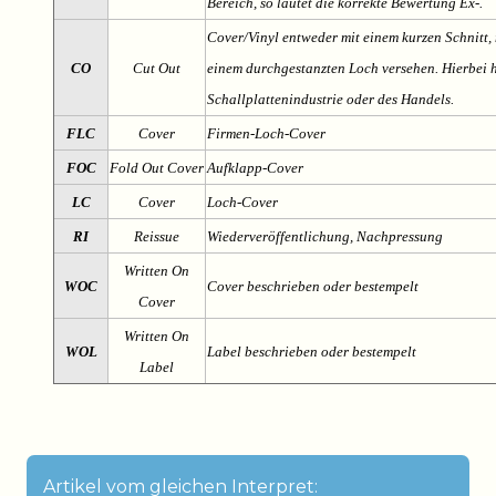
Bereich, so lautet die korrekte Bewertung Ex-.
Cover/Vinyl entweder mit einem kurzen Schnitt, 
CO
Cut Out
einem durchgestanzten Loch versehen. Hierbei h
Schallplattenindustrie oder des Handels.
FLC
Cover
Firmen-Loch-Cover
FOC
Fold Out Cover
Aufklapp-Cover
LC
Cover
Loch-Cover
RI
Reissue
Wiederveröffentlichung, Nachpressung
Written On
WOC
Cover beschrieben oder bestempelt
Cover
Written On
WOL
Label beschrieben oder bestempelt
Label
Artikel vom gleichen Interpret: