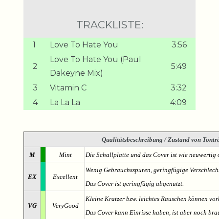
TRACKLISTE:
1
Love To Hate You
3:56
Love To Hate You (Paul
2
5:49
Dakeyne Mix)
3
Vitamin C
3:32
4
La La La
4:09
Qualitätsbeschreibung
/ Zustand von Tonträ
M
Mint
Die Schallplatte und das Cover ist wie neuwertig 
Wenig Gebrauchsspuren, geringfügige Verschlech
EX
Excellent
Das Cover ist geringfügig abgenutzt.
Kleine Kratzer bzw. leichtes Rauschen können v
VG
VeryGood
Das Cover kann Einrisse haben, ist aber noch br