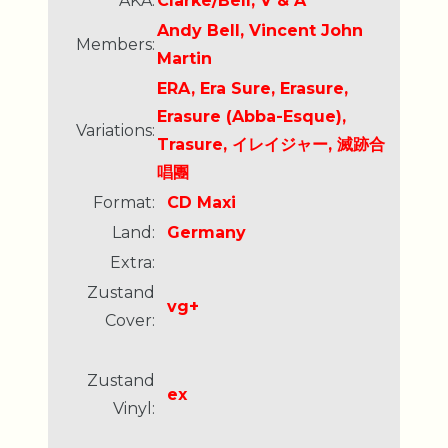
AKA:
Clarke/Bell, V & A
Andy Bell, Vincent John
Members:
Martin
ERA, Era Sure, Erasure,
Erasure (Abba-Esque),
Variations:
Trasure, イレイジャー, 滅跡合
唱團
Format:
CD Maxi
Land:
Germany
Extra:
Zustand
vg+
Cover:
Zustand
ex
Vinyl: