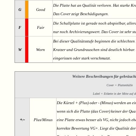
Die Platte hat an Qualität verloren. Hat starke Kr
G
Good
Das Cover zeigt Beschädigungen.
Die Schallplatte ist gerade noch abspielbar, aller
F
Fair
nur noch Archivierungswert. Das Cover ist sehr s
Bei dieser Qualitätsstufe beginnen die schlechten 
W
Worn
Kratzer und Grundrauschen sind deutlich hörbar. D
eingerissen oder stark verschmutzt.
Weitere Beschreibungen für gebräuch
Cover = Plattenhülle
Label = Etikette in der Mitte auf d
Die Kürzel + (Plus) oder - (Minus) werden an e
wenn sich die Platte (das Cover) keiner der Qual
+
-
Plus/Minus
eine Platte etwas besser als VG, nicht jedoch ehe
/
korrekte Bewertung VG+. Liegt die Qualität der