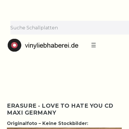
×
Lieferpause vom 10. bis 29.
August
Bestellungen nehmen wir gerne entgegen —
der Versand startet wieder ab Montag, 31.
August. Danke für euer Verständnis!
☰
ERASURE - LOVE TO HATE YOU CD
MAXI GERMANY
Originalfoto – Keine Stockbilder: