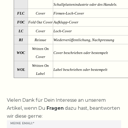
Schallplattenindustrie oder des Handels.
FLC
Cover
Firmen-Loch-Cover
FOC
Fold Out Cover
Aufklapp-Cover
LC
Cover
Loch-Cover
RI
Reissue
Wiederveröffentlichung, Nachpressung
Written On
WOC
Cover beschrieben oder bestempelt
Cover
Written On
WOL
Label beschrieben oder bestempelt
Label
Ceres::Template.mailFormHoneypotLabel
Vielen Dank für Dein Interesse an unserem
Artikel, wenn Du
Fragen
dazu hast, beantworten
wir diese gerne:
MEINE EMALI:*