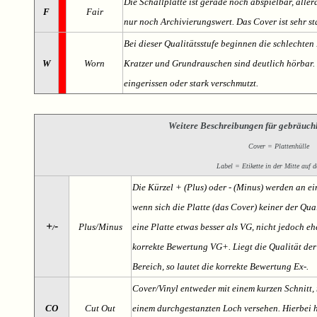
Die Schallplatte ist gerade noch abspielbar, aller
F
Fair
nur noch Archivierungswert. Das Cover ist sehr s
Bei dieser Qualitätsstufe beginnen die schlechten 
W
Worn
Kratzer und Grundrauschen sind deutlich hörbar. D
eingerissen oder stark verschmutzt.
Weitere Beschreibungen für gebräuch
Cover = Plattenhülle
Label = Etikette in der Mitte auf d
Die Kürzel + (Plus) oder - (Minus) werden an e
wenn sich die Platte (das Cover) keiner der Qual
+
-
Plus/Minus
eine Platte etwas besser als VG, nicht jedoch ehe
/
korrekte Bewertung VG+. Liegt die Qualität der
Bereich, so lautet die korrekte Bewertung Ex-.
Cover/Vinyl entweder mit einem kurzen Schnitt, 
CO
Cut Out
einem durchgestanzten Loch versehen. Hierbei h