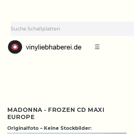
×
Lieferpause vom 10. bis 29.
August
Bestellungen nehmen wir gerne entgegen —
der Versand startet wieder ab Montag, 31.
August. Danke für euer Verständnis!
☰
MADONNA - FROZEN CD MAXI
EUROPE
Originalfoto – Keine Stockbilder: