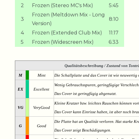
2
Frozen (Stereo MC's Mix)
5:45
Frozen (Meltdown Mix - Long
3
8:10
Version)
4
Frozen (Extended Club Mix)
11:17
5
Frozen (Widescreen Mix)
6:33
Qualitätsbeschreibung
/ Zustand von Tonträ
M
Mint
Die Schallplatte und das Cover ist wie neuwertig 
Wenig Gebrauchsspuren, geringfügige Verschlech
EX
Excellent
Das Cover ist geringfügig abgenutzt.
Kleine Kratzer bzw. leichtes Rauschen können v
VG
VeryGood
Das Cover kann Einrisse haben, ist aber noch br
Die Platte hat an Qualität verloren. Hat starke Kr
G
Good
Das Cover zeigt Beschädigungen.