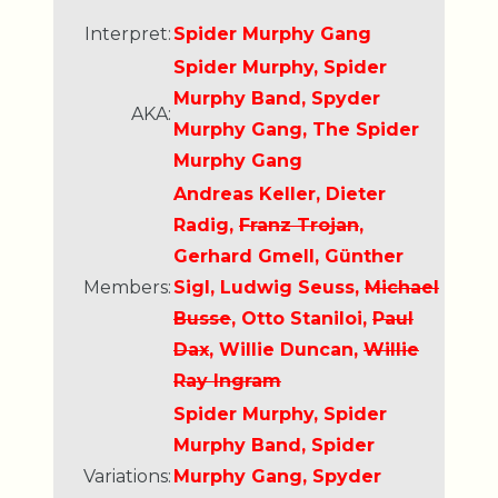
Interpret:
Spider Murphy Gang
Spider Murphy, Spider
Murphy Band, Spyder
AKA:
Murphy Gang, The Spider
Murphy Gang
Andreas Keller, Dieter
Radig,
Franz Trojan
,
Gerhard Gmell, Günther
Members:
Sigl, Ludwig Seuss,
Michael
Busse
, Otto Staniloi,
Paul
Dax
, Willie Duncan,
Willie
Ray Ingram
Spider Murphy, Spider
Murphy Band, Spider
Variations:
Murphy Gang, Spyder