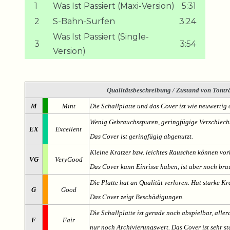
1
Was Ist Passiert (Maxi-Version)
5:31
2
S-Bahn-Surfen
3:24
Was Ist Passiert (Single-
3
3:54
Version)
Qualitätsbeschreibung
/ Zustand von Tonträ
M
Mint
Die Schallplatte und das Cover ist wie neuwertig 
Wenig Gebrauchsspuren, geringfügige Verschlech
EX
Excellent
Das Cover ist geringfügig abgenutzt.
Kleine Kratzer bzw. leichtes Rauschen können v
VG
VeryGood
Das Cover kann Einrisse haben, ist aber noch br
Die Platte hat an Qualität verloren. Hat starke Kr
G
Good
Das Cover zeigt Beschädigungen.
Die Schallplatte ist gerade noch abspielbar, aller
F
Fair
nur noch Archivierungswert. Das Cover ist sehr s