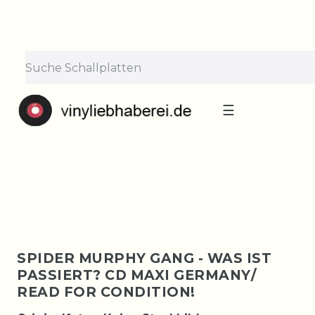
×
Lieferpause vom 10. bis 29.
August
Bestellungen nehmen wir gerne entgegen —
der Versand startet wieder ab Montag, 31.
August. Danke für euer Verständnis!
☰
SPIDER MURPHY GANG - WAS IST
PASSIERT? CD MAXI GERMANY/
READ FOR CONDITION!