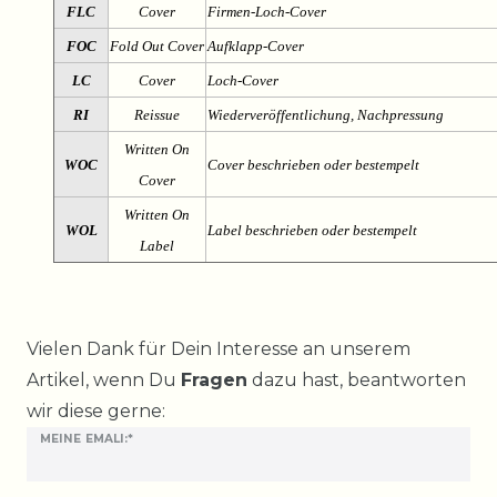
FLC
Cover
Firmen-Loch-Cover
FOC
Fold Out Cover
Aufklapp-Cover
LC
Cover
Loch-Cover
RI
Reissue
Wiederveröffentlichung, Nachpressung
Written On
WOC
Cover beschrieben oder bestempelt
Cover
Written On
WOL
Label beschrieben oder bestempelt
Label
Ceres::Template.mailFormHoneypotLabel
Vielen Dank für Dein Interesse an unserem
Artikel, wenn Du
Fragen
dazu hast, beantworten
wir diese gerne:
MEINE EMALI:*