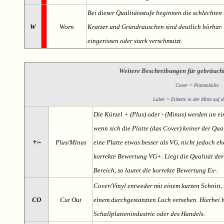
Bei dieser Qualitätsstufe beginnen die schlechten 
W
Worn
Kratzer und Grundrauschen sind deutlich hörbar. D
eingerissen oder stark verschmutzt.
Weitere Beschreibungen für gebräuch
Cover = Plattenhülle
Label = Etikette in der Mitte auf d
Die Kürzel + (Plus) oder - (Minus) werden an e
wenn sich die Platte (das Cover) keiner der Qual
+
-
Plus/Minus
eine Platte etwas besser als VG, nicht jedoch ehe
/
korrekte Bewertung VG+. Liegt die Qualität der
Bereich, so lautet die korrekte Bewertung Ex-.
Cover/Vinyl entweder mit einem kurzen Schnitt, 
CO
Cut Out
einem durchgestanzten Loch versehen. Hierbei h
Schallplattenindustrie oder des Handels.