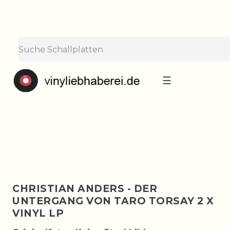
×
Lieferpause vom 10. bis 29.
August
Bestellungen nehmen wir gerne entgegen —
der Versand startet wieder ab Montag, 31.
August. Danke für euer Verständnis!
☰
CHRISTIAN ANDERS - DER
UNTERGANG VON TARO TORSAY 2 X
VINYL LP