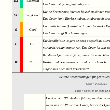
EX
Excellent
Das Cover ist geringfügig abgenutzt.
Kleine Kratzer bzw. leichtes Rauschen können v
VG
VeryGood
Das Cover kann Einrisse haben, ist aber noch br
Die Platte hat an Qualität verloren. Hat starke Kr
G
Good
Das Cover zeigt Beschädigungen.
Die Schallplatte ist gerade noch abspielbar, aller
F
Fair
nur noch Archivierungswert. Das Cover ist sehr s
Bei dieser Qualitätsstufe beginnen die schlechten 
W
Worn
Kratzer und Grundrauschen sind deutlich hörbar. D
eingerissen oder stark verschmutzt.
Weitere Beschreibungen für gebräuch
Cover = Plattenhülle
Label = Etikette in der Mitte auf d
Die Kürzel + (Plus) oder - (Minus) werden an e
wenn sich die Platte (das Cover) keiner der Qual