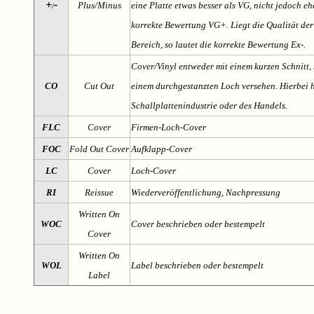
+
-
Plus/Minus
eine Platte etwas besser als VG, nicht jedoch ehe
/
korrekte Bewertung VG+. Liegt die Qualität der
Bereich, so lautet die korrekte Bewertung Ex-.
Cover/Vinyl entweder mit einem kurzen Schnitt, 
CO
Cut Out
einem durchgestanzten Loch versehen. Hierbei h
Schallplattenindustrie oder des Handels.
FLC
Cover
Firmen-Loch-Cover
FOC
Fold Out Cover
Aufklapp-Cover
LC
Cover
Loch-Cover
RI
Reissue
Wiederveröffentlichung, Nachpressung
Written On
WOC
Cover beschrieben oder bestempelt
Cover
Written On
WOL
Label beschrieben oder bestempelt
Label