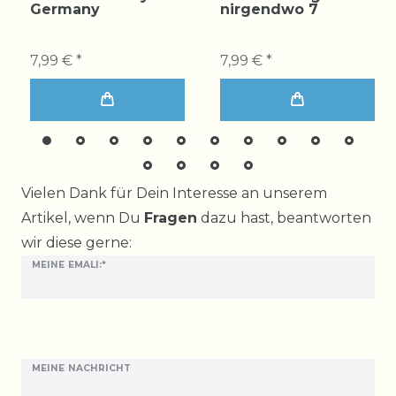
Germany
nirgendwo 7
7,99 € *
7,99 € *
Ceres::Template.mailFormHoneypotLabel
Vielen Dank für Dein Interesse an unserem
Artikel, wenn Du
Fragen
dazu hast, beantworten
wir diese gerne:
MEINE EMALI:*
MEINE NACHRICHT