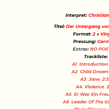
Interpret:
Christia
Titel:
Der Untergang von
Format:
2 x Vin
Pressung:
Germ
Extras:
NO POST
Trackliste:
A1 Introduction
A2 Child Dream
A3 Jane 2:3
A4 Violence 2
A5 Er War Ein Fre
A6 Leader Of The G