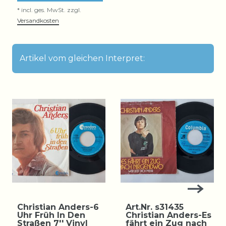
*
incl. ges. MwSt.
zzgl.
Versandkosten
Artikel vom gleichen Interpret:
Christian Anders-6
Art.Nr. s31435
Uhr Früh In Den
Christian Anders-Es
Straßen 7'' Vinyl
fährt ein Zug nach