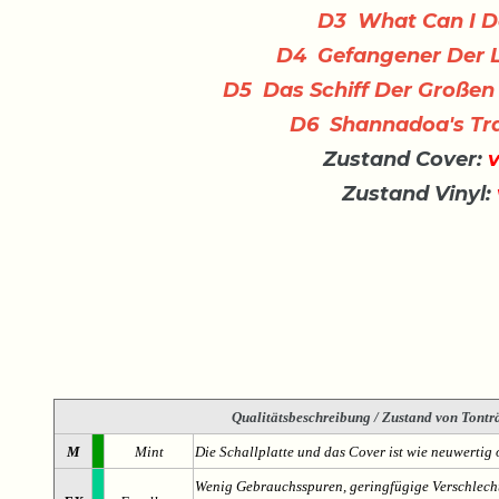
D3 What Can I D
D4 Gefangener Der L
D5 Das Schiff Der Großen 
D6 Shannadoa's Tr
Zustand Cover:
v
Zustand Vinyl:
Qualitätsbeschreibung
/ Zustand von Tonträ
M
Mint
Die Schallplatte und das Cover ist wie neuwertig 
Wenig Gebrauchsspuren, geringfügige Verschlech