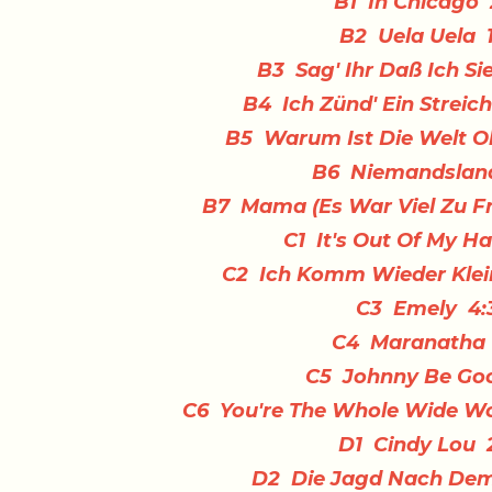
B1 In Chicago 
B2 Uela Uela 
B3 Sag' Ihr Daß Ich Si
B4 Ich Zünd' Ein Streic
B5 Warum Ist Die Welt O
B6 Niemandslan
B7 Mama (Es War Viel Zu Fr
C1 It's Out Of My H
C2 Ich Komm Wieder Klei
C3 Emely 4:
C4 Maranatha 
C5 Johnny Be Goo
C6 You're The Whole Wide Wor
D1 Cindy Lou 
D2 Die Jagd Nach Dem 