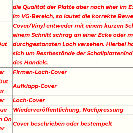
die Qualität der Platte aber noch eher im E
im VG-Bereich, so lautet die korrekte Bew
Cover/Vinyl entweder mit einem kurzen Sch
einem Schnitt schräg an einer Ecke oder m
Out
durchgestanzten Loch versehen. Hierbei ha
sich um Restbestände der Schallplattenind
des Handels.
er
Firmen-Loch-Cover
Out
Aufklapp-Cover
er
er
Loch-Cover
sue
Wiederveröffentlichung, Nachpressung
n On
Cover beschrieben oder bestempelt
er