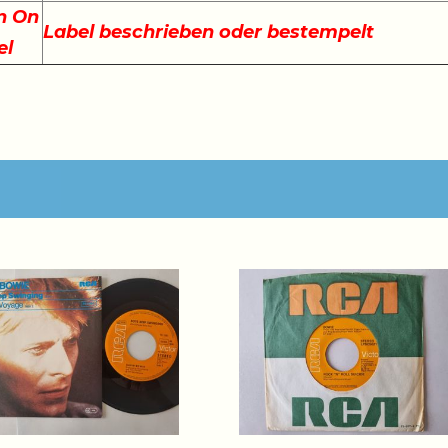
n On
Label beschrieben oder bestempelt
el