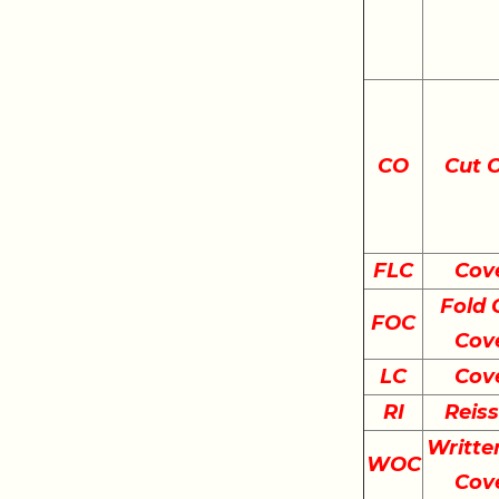
CO
Cut 
FLC
Cov
Fold 
FOC
Cov
LC
Cov
RI
Reis
Writte
WOC
Cov