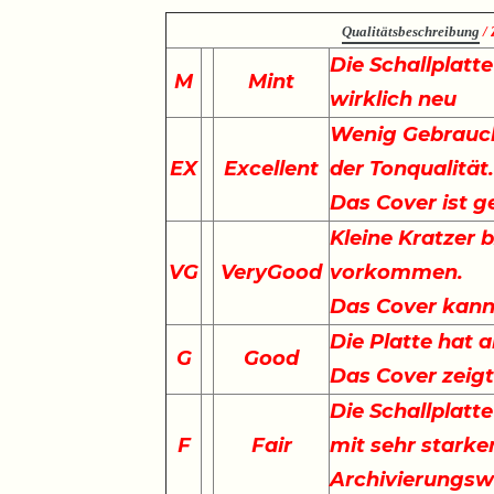
Qualitätsbeschreibung
/ 
Die Schallplatt
M
Mint
wirklich neu
Wenig Gebrauch
EX
Excellent
der Tonqualität
Das Cover ist g
Kleine Kratzer 
VG
VeryGood
vorkommen.
Das Cover kann 
Die Platte hat a
G
Good
Das Cover zeig
Die Schallplatte
F
Fair
mit sehr starke
Archivierungswe