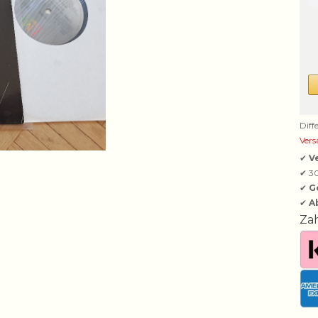
Diff
Vers
✔
V
✔ 3
✔
G
✔
A
Za