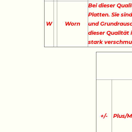
Bei dieser Qual
Platten. Sie sin
W
Worn
und Grundrausc
dieser Qualität 
stark verschmu
+
/
-
Plus/M