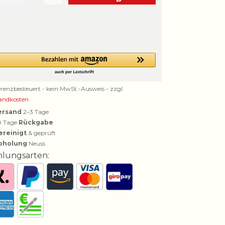
erenzbesteuert - kein MwSt.-Ausweis - zzgl.
andkosten
ersand
2–3 Tage
0 Tage
Rückgabe
ereinigt
& geprüft
bholung
Neuss
hlungsarten: