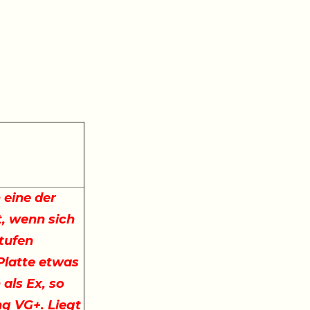
 eine der
, wenn sich
stufen
 Platte etwas
 als Ex, so
ng VG+. Liegt