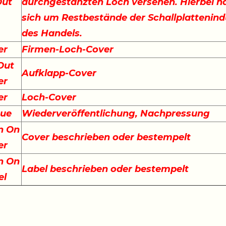
Out
durchgestanzten Loch versehen. Hierbei ha
sich um Restbestände der Schallplattenind
des Handels.
er
Firmen-Loch-Cover
Out
Aufklapp-Cover
er
er
Loch-Cover
sue
Wiederveröffentlichung, Nachpressung
n On
Cover beschrieben oder bestempelt
er
n On
Label beschrieben oder bestempelt
el