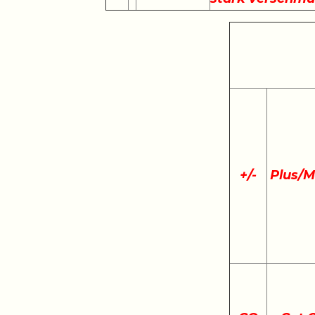
+
/
-
Plus/M