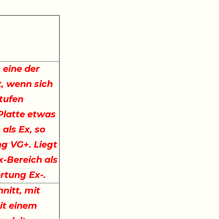
 eine der
, wenn sich
stufen
 Platte etwas
 als Ex, so
ng VG+. Liegt
x-Bereich als
ertung Ex-.
nitt, mit
it einem