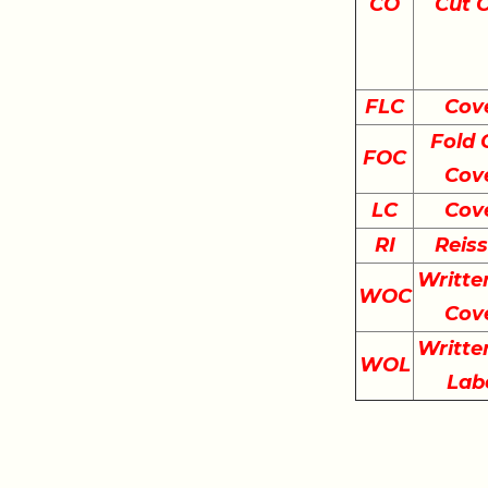
CO
Cut 
FLC
Cov
Fold 
FOC
Cov
LC
Cov
RI
Reis
Writte
WOC
Cov
Writte
WOL
Lab