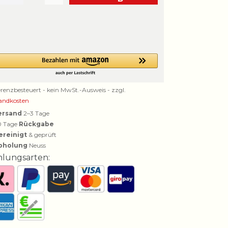
erenzbesteuert - kein MwSt.-Ausweis - zzgl.
andkosten
ersand
2–3 Tage
0 Tage
Rückgabe
ereinigt
& geprüft
bholung
Neuss
hlungsarten: