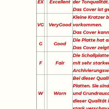
EX
Excellent
der Tonqualität
Das Cover ist g
Kleine Kratzer 
VG
VeryGood
vorkommen.
Das Cover kann 
Die Platte hat a
G
Good
Das Cover zeig
Die Schallplatte
F
Fair
mit sehr starke
Archivierungswe
Bei dieser Qual
Platten. Sie sin
W
Worn
und Grundrausc
dieser Qualität 
stark verschmu