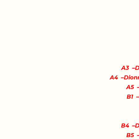
A3 –D
A4 –Dionn
A5 
B1 
B4 –D
B5 