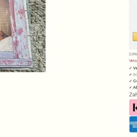
Diff
Vers
✔
V
✔ 3
✔
G
✔
A
Za