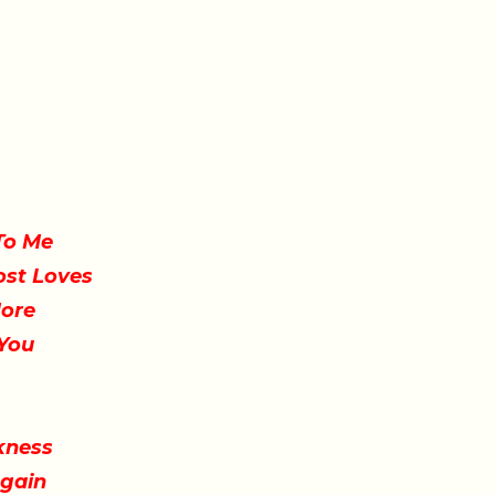
 To Me
Lost Loves
More
 You
akness
gain