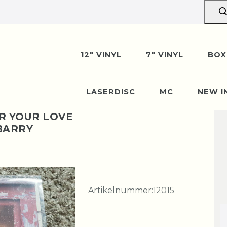
12" VINYL
7" VINYL
BOX
LASERDISC
MC
NEW I
R YOUR LOVE
 BARRY
Artikelnummer:
12015