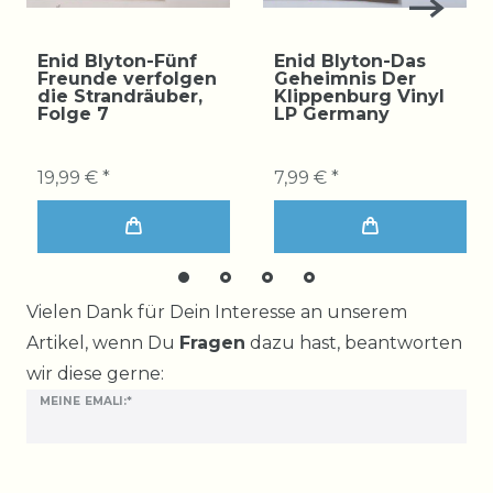
Enid Blyton-Fünf
Enid Blyton-Das
Freunde verfolgen
Geheimnis Der
die Strandräuber,
Klippenburg Vinyl
Folge 7
LP Germany
19,99 € *
7,99 € *
Ceres::Template.mailFormHoneypotLabel
Vielen Dank für Dein Interesse an unserem
Artikel, wenn Du
Fragen
dazu hast, beantworten
wir diese gerne:
MEINE EMALI:*