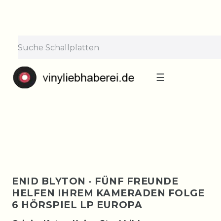
×
Lieferpause vom 10. bis 29.
August
Bestellungen nehmen wir gerne entgegen —
der Versand startet wieder ab Montag, 31.
August. Danke für euer Verständnis!
☰
ENID BLYTON - FÜNF FREUNDE
HELFEN IHREM KAMERADEN FOLGE
6 HÖRSPIEL LP EUROPA