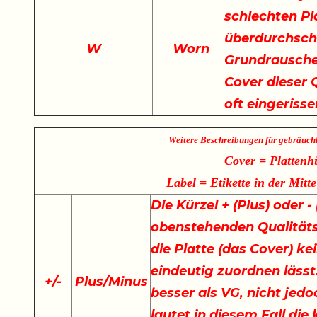
schlechten Pla
überdurchschn
W
Worn
Grundrauschen
Cover dieser Q
oft eingeriss
Weitere Beschreibungen für gebräuch
Cover = Plattenh
Label = Etikette in der Mitte
Die Kürzel + (Plus) oder 
obenstehenden Qualität
die Platte (das Cover) ke
eindeutig zuordnen lässt.
+
/
-
Plus/Minus
besser als VG, nicht jedo
lautet in diesem Fall di