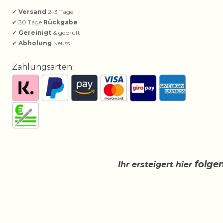
✔
Versand
2–3 Tage
✔ 30 Tage
Rückgabe
✔
Gereinigt
& geprüft
✔
Abholung
Neuss
Zahlungsarten:
folge
Ihr ersteigert hier