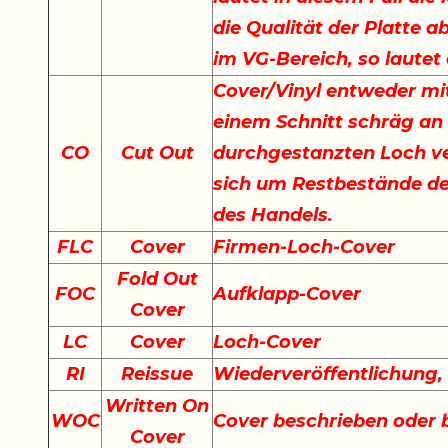
die Qualität der Platte a
im VG-Bereich, so lautet
Cover/Vinyl entweder mit
einem Schnitt schräg an
CO
Cut Out
durchgestanzten Loch ve
sich um Restbestände der
des Handels.
FLC
Cover
Firmen-Loch-Cover
Fold Out
FOC
Aufklapp-Cover
Cover
LC
Cover
Loch-Cover
RI
Reissue
Wiederveröffentlichung
Written On
WOC
Cover beschrieben oder
Cover