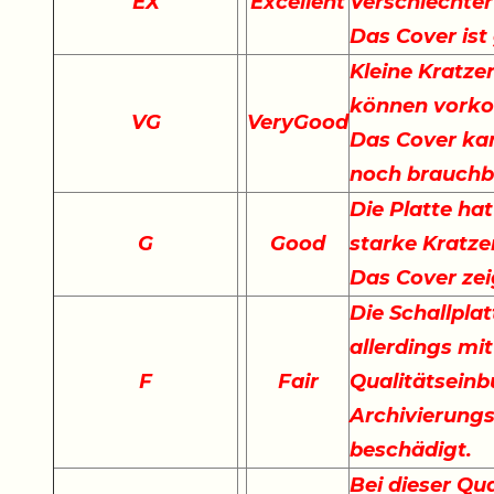
EX
Excellent
Verschlechter
Das Cover ist
Kleine Kratze
können vork
VG
VeryGood
Das Cover kan
noch brauchb
Die Platte hat
G
Good
starke Kratze
Das Cover ze
Die Schallplat
allerdings mi
F
Fair
Qualitätseinb
Archivierungs
beschädigt.
Bei dieser Qu