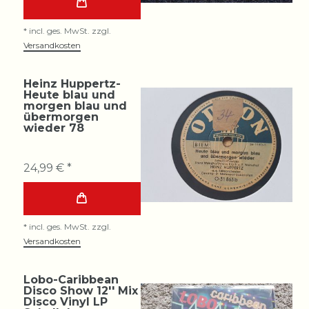
*
incl. ges. MwSt.
zzgl.
Versandkosten
Heinz Huppertz-
Heute blau und
morgen blau und
übermorgen
wieder 78
24,99 € *
*
incl. ges. MwSt.
zzgl.
Versandkosten
Lobo-Caribbean
Disco Show 12'' Mix
Disco Vinyl LP