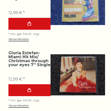
12,99 € *
*
incl. ges. MwSt.
zzgl.
Versandkosten
Gloria Estefan-
Miami Hit Mix/
Christmas through
your eyes 7'' Single
12,99 € *
*
incl. ges. MwSt.
zzgl.
Versandkosten