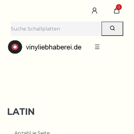
×
0
Lieferpause vom 10. bis 29.
August
Bestellungen nehmen wir gerne entgegen —
der Versand startet wieder ab Montag, 31.
August. Danke für euer Verständnis!
☰
LATIN
Anzahl je Seite: