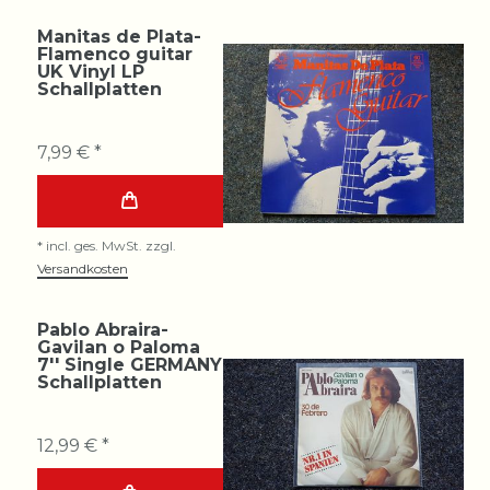
Manitas de Plata-
Flamenco guitar
UK Vinyl LP
Schallplatten
7,99 € *
*
incl. ges. MwSt.
zzgl.
Versandkosten
Pablo Abraira-
Gavilan o Paloma
7'' Single GERMANY
Schallplatten
12,99 € *