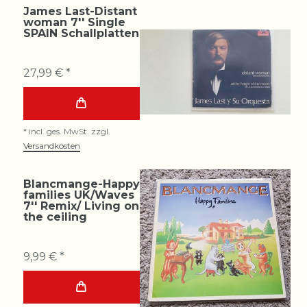
James Last-Distant
woman 7'' Single
SPAIN Schallplatten
27,99 € *
*
incl. ges. MwSt.
zzgl.
Versandkosten
Blancmange-Happy
families UK/Waves
7'' Remix/ Living on
the ceiling
9,99 € *