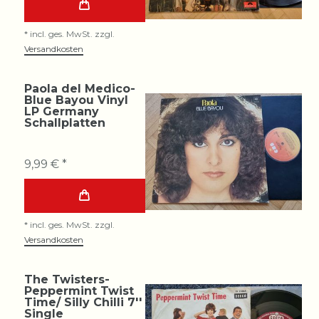
*
incl. ges. MwSt.
zzgl.
Versandkosten
Paola del Medico-
Blue Bayou Vinyl
LP Germany
Schallplatten
9,99 € *
*
incl. ges. MwSt.
zzgl.
Versandkosten
The Twisters-
Peppermint Twist
Time/ Silly Chilli 7''
Single