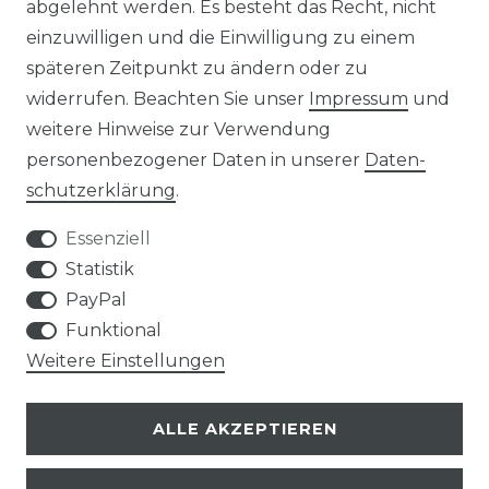
abgelehnt werden. Es besteht das Recht, nicht
einzuwilligen und die Einwilligung zu einem
AGB
Widerrufs­recht
späteren Zeitpunkt zu ändern oder zu
widerrufen. Beachten Sie unser
Impressum
und
weitere Hinweise zur Verwendung
personenbezogener Daten in unserer
Daten­
Kontakt
VERTRAG WIDERRUFEN
schutz­erklärung
.
Essenziell
Statistik
PayPal
SERVICE
Funktional
Weitere Einstellungen
VERSANDKOSTEN
ALLE AKZEPTIEREN
UNTERNEHMEN