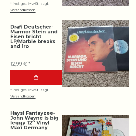
*
incl. ges. MwSt.
zzgl.
Versandkosten
Drafi Deutscher-
Marmor Stein und
Eisen bricht
LP/Marble breaks
and iro
12,99 € *
*
incl. ges. MwSt.
zzgl.
Versandkosten
Haysi Fantayzee-
John Wayne is big
leggy 12'' Vinyl
Maxi Germany