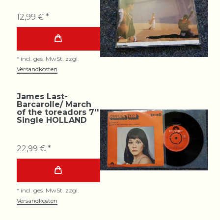
12,99 € *
*
incl. ges. MwSt.
zzgl.
Versandkosten
James Last-
Barcarolle/ March
of the toreadors 7''
Single HOLLAND
22,99 € *
*
incl. ges. MwSt.
zzgl.
Versandkosten