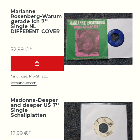
Marianne
Rosenberg-Warum
gerade ich 7''
Single NL
DIFFERENT COVER
52,99 € *
*
incl. ges. MwSt.
zzgl.
Versandkosten
Madonna-Deeper
and deeper US 7''
Single
Schallplatten
12,99 € *