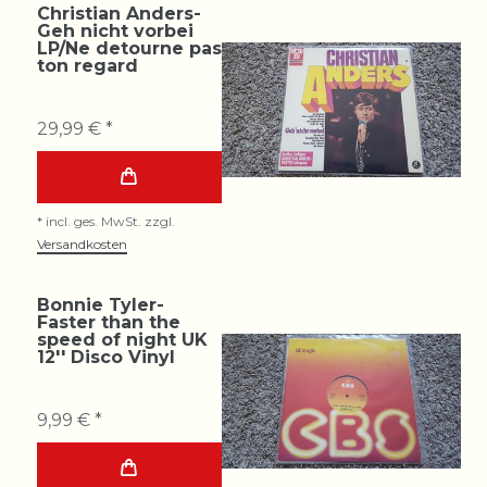
Christian Anders-
Geh nicht vorbei
LP/Ne detourne pas
ton regard
29,99 € *
*
incl. ges. MwSt.
zzgl.
Versandkosten
Bonnie Tyler-
Faster than the
speed of night UK
12'' Disco Vinyl
9,99 € *