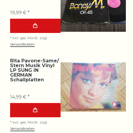
19,99 € *
*
incl. ges. MwSt.
zzgl.
Versandkosten
Rita Pavone-Same/
Stern Musik Vinyl
LP SUNG IN
GERMAN
Schallplatten
14,99 € *
*
incl. ges. MwSt.
zzgl.
Versandkosten