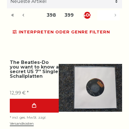
398
399
400
INTERPRETEN ODER GENRE FILTERN
The Beatles-Do
you want to know a
secret US 7'' Single
Schallplatten
12,99 € *
*
incl. ges. MwSt.
zzgl.
Versandkosten