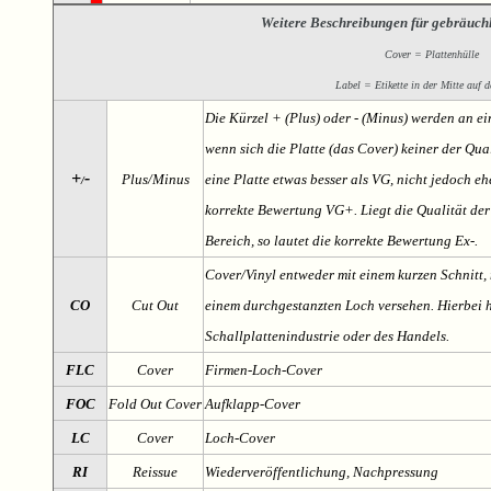
Weitere Beschreibungen für gebräuch
Cover = Plattenhülle
Label = Etikette in der Mitte auf d
Die Kürzel + (Plus) oder - (Minus) werden an e
wenn sich die Platte (das Cover) keiner der Qual
+
-
Plus/Minus
eine Platte etwas besser als VG, nicht jedoch ehe
/
korrekte Bewertung VG+. Liegt die Qualität der
Bereich, so lautet die korrekte Bewertung Ex-.
Cover/Vinyl entweder mit einem kurzen Schnitt, 
CO
Cut Out
einem durchgestanzten Loch versehen. Hierbei h
Schallplattenindustrie oder des Handels.
FLC
Cover
Firmen-Loch-Cover
FOC
Fold Out Cover
Aufklapp-Cover
LC
Cover
Loch-Cover
RI
Reissue
Wiederveröffentlichung, Nachpressung