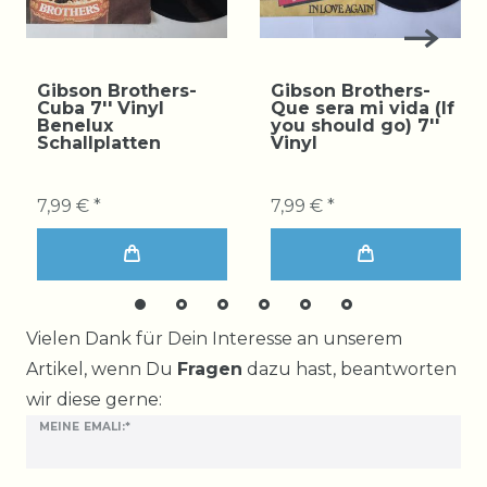
Gibson Brothers-
Gibson Brothers-
Cuba 7'' Vinyl
Que sera mi vida (If
Benelux
you should go) 7''
Schallplatten
Vinyl
7,99 € *
7,99 € *
Ceres::Template.mailFormHoneypotLabel
Vielen Dank für Dein Interesse an unserem
Artikel, wenn Du
Fragen
dazu hast, beantworten
wir diese gerne:
MEINE EMALI:*