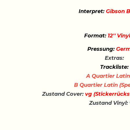
Interpret:
Gibson B
Format:
12'' Viny
Pressung:
Germ
Extras:
Trackliste:
A
Quartier Lati
B
Quartier Latin (Sp
Zustand Cover:
vg (Stickerrücks
Zustand Vinyl: