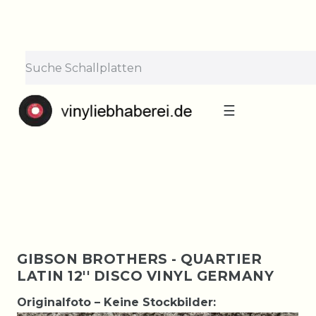
×
Lieferpause vom 10. bis 29.
August
Bestellungen nehmen wir gerne entgegen —
der Versand startet wieder ab Montag, 31.
August. Danke für euer Verständnis!
☰
GIBSON BROTHERS - QUARTIER
LATIN 12'' DISCO VINYL GERMANY
Originalfoto – Keine Stockbilder: