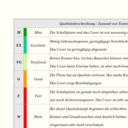
Qualitätsbeschreibung
/ Zustand von Tonträ
M
Mint
Die Schallplatte und das Cover ist wie neuwertig 
Wenig Gebrauchsspuren, geringfügige Verschlech
EX
Excellent
Das Cover ist geringfügig abgenutzt.
Kleine Kratzer bzw. leichtes Rauschen können v
VG
VeryGood
Das Cover kann Einrisse haben, ist aber noch br
Die Platte hat an Qualität verloren. Hat starke Kr
G
Good
Das Cover zeigt Beschädigungen.
Die Schallplatte ist gerade noch abspielbar, aller
F
Fair
nur noch Archivierungswert. Das Cover ist sehr s
Bei dieser Qualitätsstufe beginnen die schlechten 
W
Worn
Kratzer und Grundrauschen sind deutlich hörbar. D
eingerissen oder stark verschmutzt.