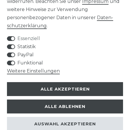
widerrufen. Beachten Sie unser
Impressum
und
weitere Hinweise zur Verwendung
personenbezogener Daten in unserer
Daten­
Kontakt
VERTRAG WIDERRUFEN
schutz­erklärung
.
Essenziell
Statistik
PayPal
SERVICE
Funktional
Weitere Einstellungen
VERSANDKOSTEN
ALLE AKZEPTIEREN
UNTERNEHMEN
ALLE ABLEHNEN
AN- UND VERKAUF VON TONTRÄGERN
REFURBISHED VINYL
AUSWAHL AKZEPTIEREN