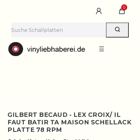
×
0
Lieferpause vom 10. bis 29.
August
Bestellungen nehmen wir gerne entgegen —
der Versand startet wieder ab Montag, 31.
August. Danke für euer Verständnis!
☰
GILBERT BECAUD - LEX CROIX/ IL
FAUT BATIR TA MAISON SCHELLACK
PLATTE 78 RPM