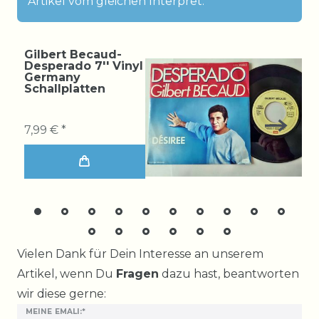
Artikel vom gleichen Interpret:
Gilbert Becaud-
Desperado 7'' Vinyl
Germany
Schallplatten
7,99 € *
Ceres::Template.mailFormHoneypotLabel
Vielen Dank für Dein Interesse an unserem
Artikel, wenn Du
Fragen
dazu hast, beantworten
wir diese gerne:
MEINE EMALI:*