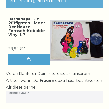
Artikel vom gleichen Interpret:
Barbapapa-Die
Pfiffigsten Lieder
Der Neuen
Fernseh-Kobolde
Vinyl LP
29,99 € *
Ceres::Template.mailFormHoneypotLabel
Vielen Dank für Dein Interesse an unserem
Artikel, wenn Du
Fragen
dazu hast, beantworten
wir diese gerne:
MEINE EMALI:*