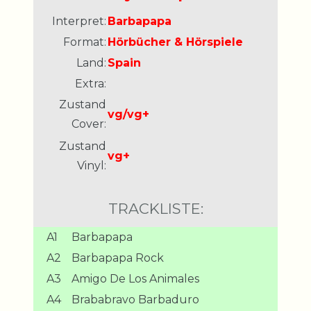
Interpret:
Barbapapa
Format:
Hörbücher & Hörspiele
Land:
Spain
Extra:
Zustand
vg/vg+
Cover:
Zustand
vg+
Vinyl:
TRACKLISTE:
A1
Barbapapa
A2
Barbapapa Rock
A3
Amigo De Los Animales
A4
Brababravo Barbaduro