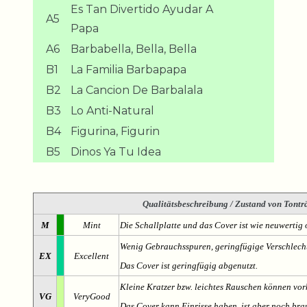
Es Tan Divertido Ayudar A
A5
Papa
A6
Barbabella, Bella, Bella
B1
La Familia Barbapapa
B2
La Cancion De Barbalala
B3
Lo Anti-Natural
B4
Figurina, Figurin
B5
Dinos Ya Tu Idea
Qualitätsbeschreibung
/ Zustand von Tonträ
M
Mint
Die Schallplatte und das Cover ist wie neuwertig 
Wenig Gebrauchsspuren, geringfügige Verschlech
EX
Excellent
Das Cover ist geringfügig abgenutzt.
Kleine Kratzer bzw. leichtes Rauschen können v
VG
VeryGood
Das Cover kann Einrisse haben, ist aber noch br