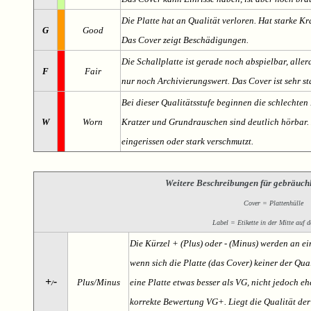
Die Platte hat an Qualität verloren. Hat starke Kr
G
Good
Das Cover zeigt Beschädigungen.
Die Schallplatte ist gerade noch abspielbar, aller
F
Fair
nur noch Archivierungswert. Das Cover ist sehr s
Bei dieser Qualitätsstufe beginnen die schlechten 
W
Worn
Kratzer und Grundrauschen sind deutlich hörbar. D
eingerissen oder stark verschmutzt.
Weitere Beschreibungen für gebräuch
Cover = Plattenhülle
Label = Etikette in der Mitte auf d
Die Kürzel + (Plus) oder - (Minus) werden an e
wenn sich die Platte (das Cover) keiner der Qual
+
-
Plus/Minus
eine Platte etwas besser als VG, nicht jedoch ehe
/
korrekte Bewertung VG+. Liegt die Qualität der