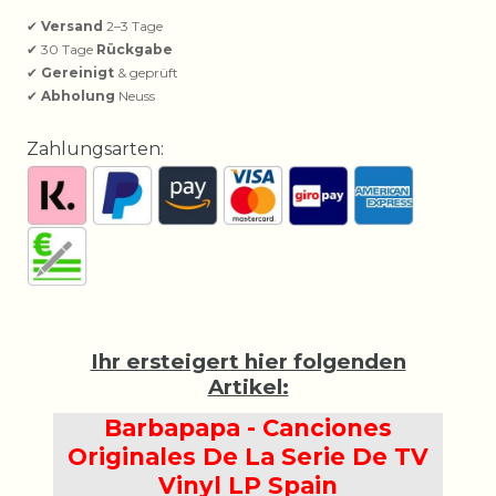
✔
Versand
2–3 Tage
✔ 30 Tage
Rückgabe
✔
Gereinigt
& geprüft
✔
Abholung
Neuss
Zahlungsarten:
Ihr ersteigert hier folgenden
Artikel:
Barbapapa - Canciones
Originales De La Serie De TV
Vinyl LP Spain