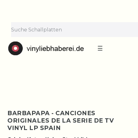
×
Lieferpause vom 10. bis 29.
August
Bestellungen nehmen wir gerne entgegen —
der Versand startet wieder ab Montag, 31.
August. Danke für euer Verständnis!
☰
BARBAPAPA - CANCIONES
ORIGINALES DE LA SERIE DE TV
VINYL LP SPAIN