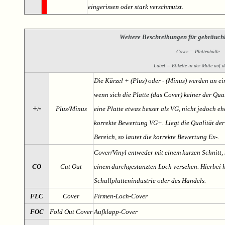
eingerissen oder stark verschmutzt.
Weitere Beschreibungen für gebräuch
Cover = Plattenhülle
Label = Etikette in der Mitte auf d
Die Kürzel + (Plus) oder - (Minus) werden an e
wenn sich die Platte (das Cover) keiner der Qual
+
-
Plus/Minus
eine Platte etwas besser als VG, nicht jedoch ehe
/
korrekte Bewertung VG+. Liegt die Qualität der
Bereich, so lautet die korrekte Bewertung Ex-.
Cover/Vinyl entweder mit einem kurzen Schnitt, 
CO
Cut Out
einem durchgestanzten Loch versehen. Hierbei h
Schallplattenindustrie oder des Handels.
FLC
Cover
Firmen-Loch-Cover
FOC
Fold Out Cover
Aufklapp-Cover