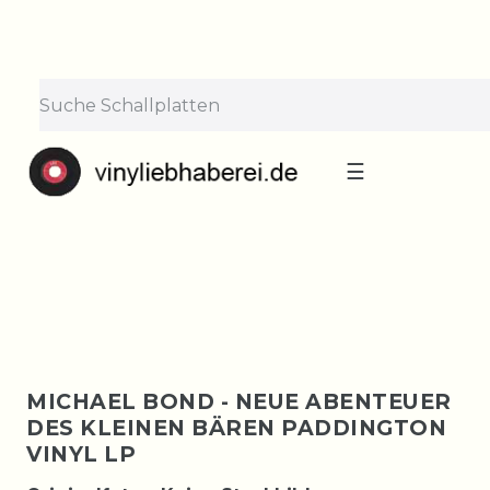
×
Lieferpause vom 10. bis 29.
August
Bestellungen nehmen wir gerne entgegen —
der Versand startet wieder ab Montag, 31.
August. Danke für euer Verständnis!
☰
MICHAEL BOND - NEUE ABENTEUER
DES KLEINEN BÄREN PADDINGTON
VINYL LP