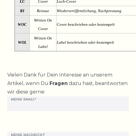
LC
Cover
Loch-Cover
RI
Reissue
Wiederveröffentlichung, Nachpressung
Written On
WOC
Cover beschrieben oder bestempelt
Cover
Written On
WOL
Label beschrieben oder bestempelt
Label
Ceres::Template.mailFormHoneypotLabel
Vielen Dank für Dein Interesse an unserem
Artikel, wenn Du
Fragen
dazu hast, beantworten
wir diese gerne:
MEINE EMALI:*
MEINE NACHRICHT