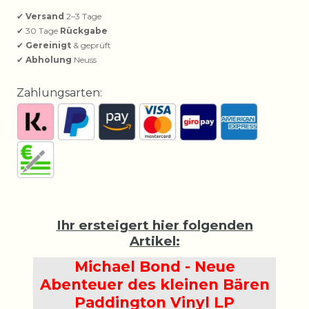
✔
Versand
2–3 Tage
✔ 30 Tage
Rückgabe
✔
Gereinigt
& geprüft
✔
Abholung
Neuss
Zahlungsarten:
Ihr ersteigert hier folgenden
Artikel:
Michael Bond - Neue
Abenteuer des kleinen Bären
Paddington Vinyl LP