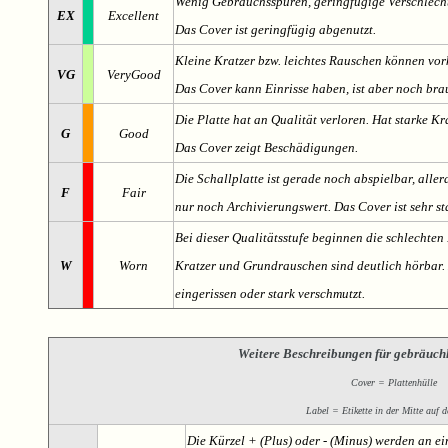
Wenig Gebrauchsspuren, geringfügige Verschlech
EX
Excellent
Das Cover ist geringfügig abgenutzt.
Kleine Kratzer bzw. leichtes Rauschen können v
VG
VeryGood
Das Cover kann Einrisse haben, ist aber noch br
Die Platte hat an Qualität verloren. Hat starke Kr
G
Good
Das Cover zeigt Beschädigungen.
Die Schallplatte ist gerade noch abspielbar, aller
F
Fair
nur noch Archivierungswert. Das Cover ist sehr s
Bei dieser Qualitätsstufe beginnen die schlechten 
W
Worn
Kratzer und Grundrauschen sind deutlich hörbar. D
eingerissen oder stark verschmutzt.
Weitere Beschreibungen für gebräuch
Cover = Plattenhülle
Label = Etikette in der Mitte auf d
Die Kürzel + (Plus) oder - (Minus) werden an e