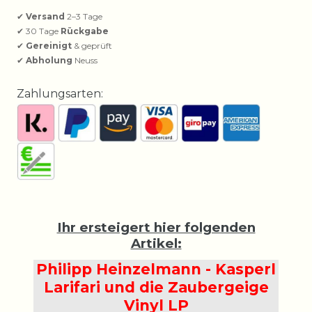
✔
Versand
2–3 Tage
✔ 30 Tage
Rückgabe
✔
Gereinigt
& geprüft
✔
Abholung
Neuss
Zahlungsarten:
Ihr ersteigert hier folgenden
Artikel:
Philipp Heinzelmann - Kasperl
Larifari und die Zaubergeige
Vinyl LP