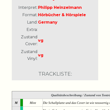
Interpret:
Philipp Heinzelmann
Format:
Hörbücher & Hörspiele
Land:
Germany
Extra:
Zustand
vg
Cover:
Zustand
vg
Vinyl:
TRACKLISTE:
Qualitätsbeschreibung
/ Zustand von Tonträ
M
Mint
Die Schallplatte und das Cover ist wie neuwertig 