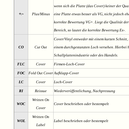
wenn sich die Platte (das Cover) keiner der Qual
+
-
Plus/Minus
eine Platte etwas besser als VG, nicht jedoch ehe
/
korrekte Bewertung VG+. Liegt die Qualität der
Bereich, so lautet die korrekte Bewertung Ex-.
Cover/Vinyl entweder mit einem kurzen Schnitt, 
CO
Cut Out
einem durchgestanzten Loch versehen. Hierbei h
Schallplattenindustrie oder des Handels.
FLC
Cover
Firmen-Loch-Cover
FOC
Fold Out Cover
Aufklapp-Cover
LC
Cover
Loch-Cover
RI
Reissue
Wiederveröffentlichung, Nachpressung
Written On
WOC
Cover beschrieben oder bestempelt
Cover
Written On
WOL
Label beschrieben oder bestempelt
Label