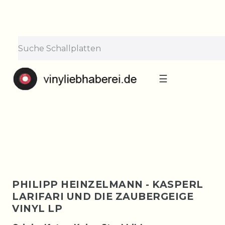
×
Lieferpause vom 10. bis 29.
August
Bestellungen nehmen wir gerne entgegen —
der Versand startet wieder ab Montag, 31.
August. Danke für euer Verständnis!
☰
PHILIPP HEINZELMANN - KASPERL
LARIFARI UND DIE ZAUBERGEIGE
VINYL LP