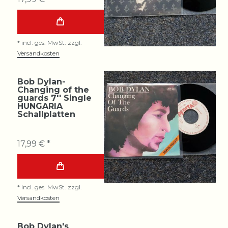
*
incl. ges. MwSt.
zzgl.
Versandkosten
Bob Dylan-
Changing of the
guards 7'' Single
HUNGARIA
Schallplatten
17,99 € *
*
incl. ges. MwSt.
zzgl.
Versandkosten
Bob Dylan's