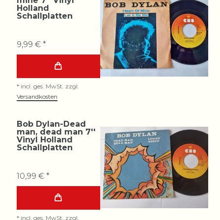
mine 7'' Vinyl
Holland
Schallplatten
9,99 € *
*
incl. ges. MwSt.
zzgl.
Versandkosten
Bob Dylan-Dead
man, dead man 7''
Vinyl Holland
Schallplatten
10,99 € *
*
incl. ges. MwSt.
zzgl.