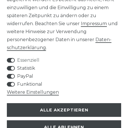
einzuwilligen und die Einwilligung zu einem
AGB
Widerrufs­recht
späteren Zeitpunkt zu ändern oder zu
widerrufen. Beachten Sie unser
Impressum
und
weitere Hinweise zur Verwendung
personenbezogener Daten in unserer
Daten­
Kontakt
VERTRAG WIDERRUFEN
schutz­erklärung
.
Essenziell
Statistik
PayPal
SERVICE
Funktional
Weitere Einstellungen
VERSANDKOSTEN
ALLE AKZEPTIEREN
UNTERNEHMEN
ALLE ABLEHNEN