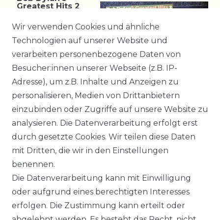
Greatest Hits 2
Vinyl LP Holland
Schallplatten
Wir verwenden Cookies und ähnliche
Technologien auf unserer Website und
9,99 € *
verarbeiten personenbezogene Daten von
Besucher:innen unserer Webseite (z.B. IP-
Adresse), um z.B. Inhalte und Anzeigen zu
*
incl. ges. MwSt.
zzgl.
personalisieren, Medien von Drittanbietern
Versandkosten
einzubinden oder Zugriffe auf unsere Website zu
analysieren. Die Datenverarbeitung erfolgt erst
durch gesetzte Cookies. Wir teilen diese Daten
mit Dritten, die wir in den Einstellungen
benennen.
Impressum
Daten­schutz­erklärung
Die Datenverarbeitung kann mit Einwilligung
oder aufgrund eines berechtigten Interesses
erfolgen. Die Zustimmung kann erteilt oder
abgelehnt werden. Es besteht das Recht, nicht