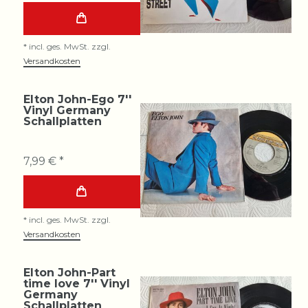
*
incl. ges. MwSt.
zzgl.
Versandkosten
Elton John-Ego 7''
Vinyl Germany
Schallplatten
7,99 € *
*
incl. ges. MwSt.
zzgl.
Versandkosten
Elton John-Part
time love 7'' Vinyl
Germany
Schallplatten