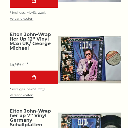
*
incl. ges. MwSt.
zzgl.
Versandkosten
Elton John-Wrap
Her Up 12'' Vinyl
Maxi UK/ George
Michael
14,99 € *
*
incl. ges. MwSt.
zzgl.
Versandkosten
Elton John-Wrap
her up 7'' Vinyl
Germany
Schallplatten