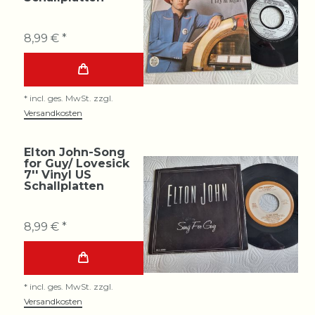
8,99 € *
*
incl. ges. MwSt.
zzgl.
Versandkosten
Elton John-Song
for Guy/ Lovesick
7'' Vinyl US
Schallplatten
8,99 € *
*
incl. ges. MwSt.
zzgl.
Versandkosten