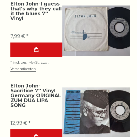
Elton John-I guess
that's why they call
it the blues 7''
Vinyl
7,99 € *
*
incl. ges. MwSt.
zzgl.
Versandkosten
Elton John-
Sacrifice 7'' Vinyl
Germany ORIGINAL
ZUM DUA LIPA
SONG
12,99 € *