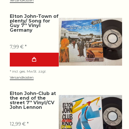
Versandkosten
Elton John-Town of
plenty/ Song for
Guy 7'' Vinyl
Germany
7,99 € *
*
incl. ges. MwSt.
zzgl.
Versandkosten
Elton John-Club at
the end of the
street 7'' Vinyl/CV
John Lennon
12,99 € *