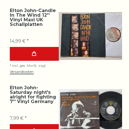
Elton John-Candle
In The Wind 12''
Vinyl Maxi UK
Schallplatten
14,99 € *
*
incl. ges. MwSt.
zzgl.
Versandkosten
Elton John-
Saturday night's
alright for fighting
7'' Vinyl Germany
7,99 € *