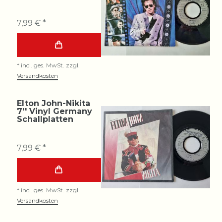
7,99 € *
*
incl. ges. MwSt.
zzgl.
Versandkosten
Elton John-Nikita
7'' Vinyl Germany
Schallplatten
7,99 € *
*
incl. ges. MwSt.
zzgl.
Versandkosten