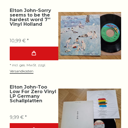
Elton John-Sorry
seems to be the
hardest word 7''
Vinyl Holland
10,99 € *
*
incl. ges. MwSt.
zzgl.
Versandkosten
Elton John-Too
Low For Zero Vinyl
LP Germany
Schallplatten
9,99 € *