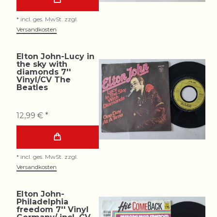
*
incl. ges. MwSt.
zzgl.
Versandkosten
Elton John-Lucy in
the sky with
diamonds 7''
Vinyl/CV The
Beatles
12,99 € *
*
incl. ges. MwSt.
zzgl.
Versandkosten
Elton John-
Philadelphia
freedom 7'' Vinyl