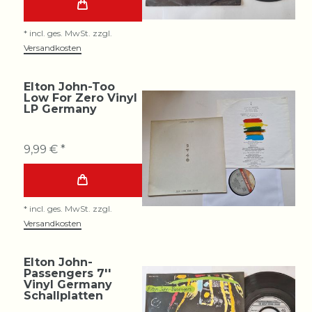
*
incl. ges. MwSt.
zzgl.
Versandkosten
Elton John-Too
Low For Zero Vinyl
LP Germany
9,99 € *
*
incl. ges. MwSt.
zzgl.
Versandkosten
Elton John-
Passengers 7''
Vinyl Germany
Schallplatten