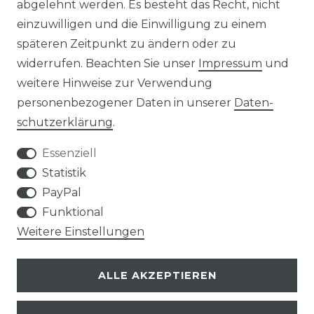
abgelehnt werden. Es besteht das Recht, nicht
einzuwilligen und die Einwilligung zu einem
AGB
Widerrufs­recht
späteren Zeitpunkt zu ändern oder zu
widerrufen. Beachten Sie unser
Impressum
und
weitere Hinweise zur Verwendung
personenbezogener Daten in unserer
Daten­
Kontakt
VERTRAG WIDERRUFEN
schutz­erklärung
.
Essenziell
Statistik
PayPal
SERVICE
Funktional
Weitere Einstellungen
VERSANDKOSTEN
ALLE AKZEPTIEREN
UNTERNEHMEN