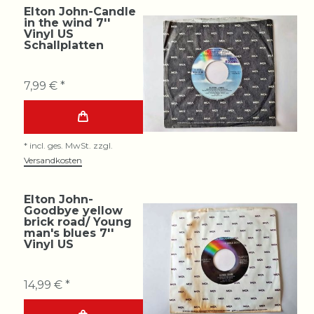
Elton John-Candle
in the wind 7''
Vinyl US
Schallplatten
7,99 € *
*
incl. ges. MwSt.
zzgl.
Versandkosten
Elton John-
Goodbye yellow
brick road/ Young
man's blues 7''
Vinyl US
14,99 € *