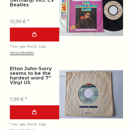
Germany/ incl. CV
Beatles
10,99 € *
*
incl. ges. MwSt.
zzgl.
Versandkosten
Elton John-Sorry
seems to be the
hardest word 7''
Vinyl US
7,99 € *
*
incl. ges. MwSt.
zzgl.