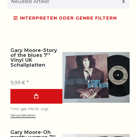
INTERPRETEN ODER GENRE FILTERN
Gary Moore-Story
of the blues 7''
Vinyl UK
Schallplatten
9,99 € *
*
incl. ges. MwSt.
zzgl.
Versandkosten
Gary Moore-Oh