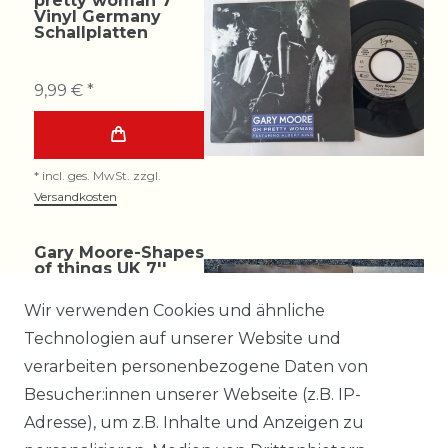
pretty woman 7''
Vinyl Germany
Schallplatten
9,99 € *
*
incl. ges. MwSt.
zzgl.
Versandkosten
Gary Moore-Shapes
of things UK 7''
Single
Schallplatten
Wir verwenden Cookies und ähnliche
Technologien auf unserer Website und
12,99 € *
verarbeiten personenbezogene Daten von
Besucher:innen unserer Webseite (z.B. IP-
Adresse), um z.B. Inhalte und Anzeigen zu
*
incl. ges. MwSt.
zzgl.