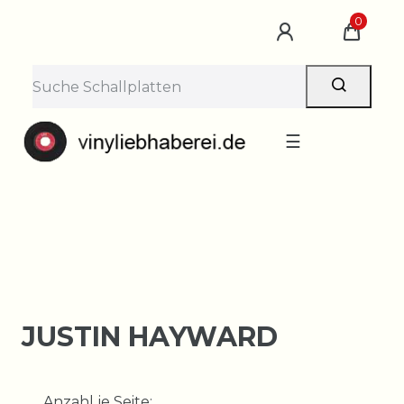
×
0
Lieferpause vom 10. bis 29.
August
Bestellungen nehmen wir gerne entgegen —
der Versand startet wieder ab Montag, 31.
August. Danke für euer Verständnis!
☰
JUSTIN HAYWARD
Anzahl je Seite: