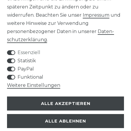
späteren Zeitpunkt zu ändern oder zu
widerrufen. Beachten Sie unser
Impressum
und
weitere Hinweise zur Verwendung
personenbezogener Daten in unserer
Daten­
Kontakt
VERTRAG WIDERRUFEN
schutz­erklärung
.
Essenziell
Statistik
PayPal
SERVICE
Funktional
Weitere Einstellungen
VERSANDKOSTEN
ALLE AKZEPTIEREN
UNTERNEHMEN
ALLE ABLEHNEN
AN- UND VERKAUF VON TONTRÄGERN