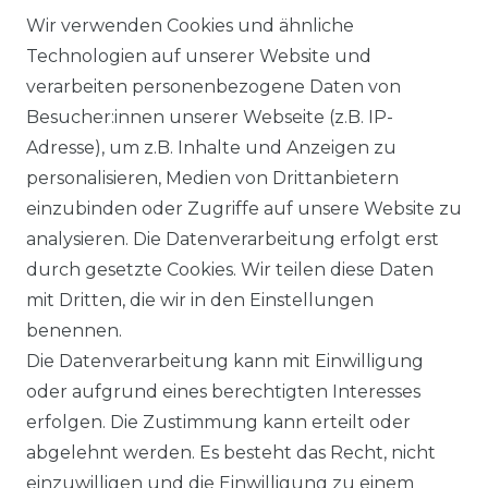
The Moody Blues
Wir verwenden Cookies und ähnliche
Technologien auf unserer Website und
22,99 € *
verarbeiten personenbezogene Daten von
Besucher:innen unserer Webseite (z.B. IP-
Adresse), um z.B. Inhalte und Anzeigen zu
*
incl. ges. MwSt.
zzgl.
personalisieren, Medien von Drittanbietern
Versandkosten
einzubinden oder Zugriffe auf unsere Website zu
analysieren. Die Datenverarbeitung erfolgt erst
durch gesetzte Cookies. Wir teilen diese Daten
mit Dritten, die wir in den Einstellungen
benennen.
Impressum
Daten­schutz­erklärung
Die Datenverarbeitung kann mit Einwilligung
oder aufgrund eines berechtigten Interesses
erfolgen. Die Zustimmung kann erteilt oder
abgelehnt werden. Es besteht das Recht, nicht
einzuwilligen und die Einwilligung zu einem
AGB
Widerrufs­recht