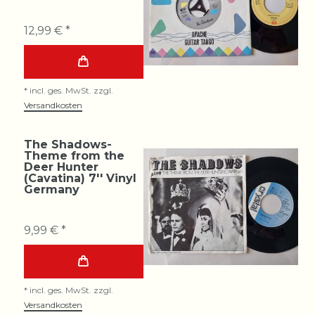
12,99 € *
*
incl. ges. MwSt.
zzgl.
Versandkosten
The Shadows-
Theme from the
Deer Hunter
(Cavatina) 7'' Vinyl
Germany
9,99 € *
*
incl. ges. MwSt.
zzgl.
Versandkosten