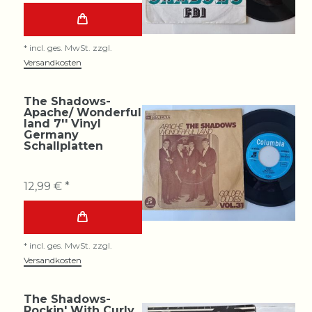
*
incl. ges. MwSt.
zzgl.
Versandkosten
The Shadows-
Apache/ Wonderful
land 7'' Vinyl
Germany
Schallplatten
12,99 € *
*
incl. ges. MwSt.
zzgl.
Versandkosten
The Shadows-
Rockin' With Curly