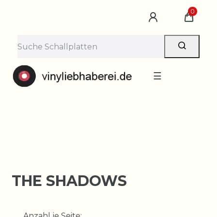
×
0
Lieferpause vom 10. bis 29.
August
Bestellungen nehmen wir gerne entgegen —
der Versand startet wieder ab Montag, 31.
August. Danke für euer Verständnis!
☰
THE SHADOWS
Anzahl je Seite: