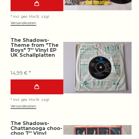
*
incl. ges. MwSt.
zzgl.
Versandkosten
The Shadows-
Theme from "The
Boys" 7'' Vinyl EP
UK Schallplatten
14,99 € *
*
incl. ges. MwSt.
zzgl.
Versandkosten
The Shadows-
Chattanooga choo-
choo 7'' Vinyl
Germany