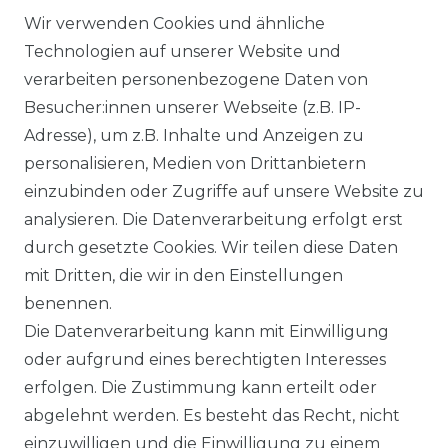
Schallplatten
Wir verwenden Cookies und ähnliche
Technologien auf unserer Website und
7,99 € *
verarbeiten personenbezogene Daten von
Besucher:innen unserer Webseite (z.B. IP-
Adresse), um z.B. Inhalte und Anzeigen zu
*
incl. ges. MwSt.
zzgl.
personalisieren, Medien von Drittanbietern
Versandkosten
einzubinden oder Zugriffe auf unsere Website zu
analysieren. Die Datenverarbeitung erfolgt erst
durch gesetzte Cookies. Wir teilen diese Daten
mit Dritten, die wir in den Einstellungen
benennen.
Impressum
Daten­schutz­erklärung
Die Datenverarbeitung kann mit Einwilligung
oder aufgrund eines berechtigten Interesses
erfolgen. Die Zustimmung kann erteilt oder
abgelehnt werden. Es besteht das Recht, nicht
einzuwilligen und die Einwilligung zu einem
AGB
Widerrufs­recht