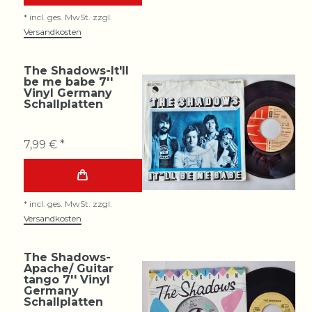
*
incl. ges. MwSt.
zzgl.
Versandkosten
The Shadows-It'll
be me babe 7''
Vinyl Germany
Schallplatten
7,99 € *
*
incl. ges. MwSt.
zzgl.
Versandkosten
The Shadows-
Apache/ Guitar
tango 7'' Vinyl
Germany
Schallplatten