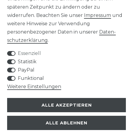
späteren Zeitpunkt zu ändern oder zu
widerrufen. Beachten Sie unser
Impressum
und
weitere Hinweise zur Verwendung
personenbezogener Daten in unserer
Daten­
Kontakt
VERTRAG WIDERRUFEN
schutz­erklärung
.
Essenziell
Statistik
PayPal
SERVICE
Funktional
Weitere Einstellungen
VERSANDKOSTEN
ALLE AKZEPTIEREN
UNTERNEHMEN
ALLE ABLEHNEN
AN- UND VERKAUF VON TONTRÄGERN