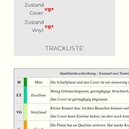
Zustand
vg+
Cover:
Zustand
vg+
Vinyl:
TRACKLISTE:
Qualitätsbeschreibung
/ Zustand von Tonträ
M
Mint
Die Schallplatte und das Cover ist wie neuwertig 
Wenig Gebrauchsspuren, geringfügige Verschlech
EX
Excellent
Das Cover ist geringfügig abgenutzt.
Kleine Kratzer bzw. leichtes Rauschen können v
VG
VeryGood
Das Cover kann Einrisse haben, ist aber noch br
Die Platte hat an Qualität verloren. Hat starke Kr