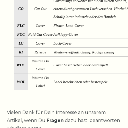
Cover/Vinyl entweder mit einem kurzen Schnitt, 
CO
Cut Out
einem durchgestanzten Loch versehen. Hierbei h
Schallplattenindustrie oder des Handels.
FLC
Cover
Firmen-Loch-Cover
FOC
Fold Out Cover
Aufklapp-Cover
LC
Cover
Loch-Cover
RI
Reissue
Wiederveröffentlichung, Nachpressung
Written On
WOC
Cover beschrieben oder bestempelt
Cover
Written On
WOL
Label beschrieben oder bestempelt
Label
Ceres::Template.mailFormHoneypotLabel
Vielen Dank für Dein Interesse an unserem
Artikel, wenn Du
Fragen
dazu hast, beantworten