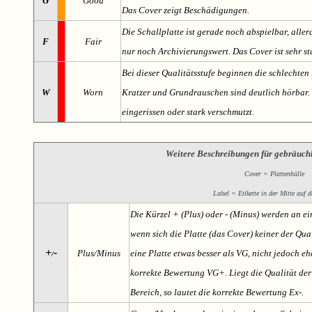
G
Good
Das Cover zeigt Beschädigungen.
Die Schallplatte ist gerade noch abspielbar, aller
F
Fair
nur noch Archivierungswert. Das Cover ist sehr s
Bei dieser Qualitätsstufe beginnen die schlechten 
W
Worn
Kratzer und Grundrauschen sind deutlich hörbar. D
eingerissen oder stark verschmutzt.
Weitere Beschreibungen für gebräuch
Cover = Plattenhülle
Label = Etikette in der Mitte auf d
Die Kürzel + (Plus) oder - (Minus) werden an e
wenn sich die Platte (das Cover) keiner der Qual
+
-
Plus/Minus
eine Platte etwas besser als VG, nicht jedoch ehe
/
korrekte Bewertung VG+. Liegt die Qualität der
Bereich, so lautet die korrekte Bewertung Ex-.