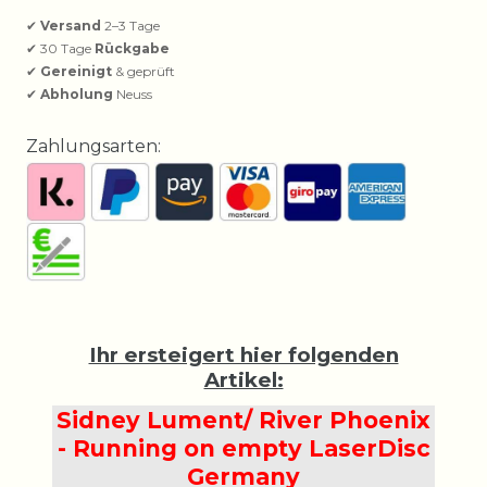
✔
Versand
2–3 Tage
✔ 30 Tage
Rückgabe
✔
Gereinigt
& geprüft
✔
Abholung
Neuss
Zahlungsarten:
Ihr ersteigert hier folgenden
Artikel:
Sidney Lument/ River Phoenix
- Running on empty LaserDisc
Germany