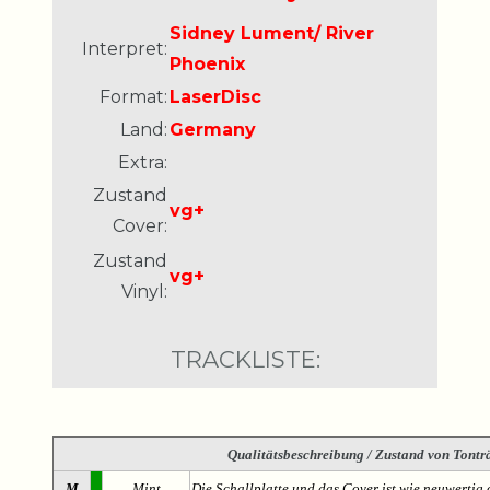
Sidney Lument/ River
Interpret:
Phoenix
Format:
LaserDisc
Land:
Germany
Extra:
Zustand
vg+
Cover:
Zustand
vg+
Vinyl:
TRACKLISTE:
Qualitätsbeschreibung
/ Zustand von Tonträ
M
Mint
Die Schallplatte und das Cover ist wie neuwertig 