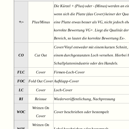
Die Kürzel + (Plus) oder - (Minus) werden an e
wenn sich die Platte (das Cover) keiner der Qual
+
-
Plus/Minus
eine Platte etwas besser als VG, nicht jedoch ehe
/
korrekte Bewertung VG+. Liegt die Qualität der
Bereich, so lautet die korrekte Bewertung Ex-.
Cover/Vinyl entweder mit einem kurzen Schnitt, 
CO
Cut Out
einem durchgestanzten Loch versehen. Hierbei h
Schallplattenindustrie oder des Handels.
FLC
Cover
Firmen-Loch-Cover
FOC
Fold Out Cover
Aufklapp-Cover
LC
Cover
Loch-Cover
RI
Reissue
Wiederveröffentlichung, Nachpressung
Written On
WOC
Cover beschrieben oder bestempelt
Cover
Written On
WOL
Label beschrieben oder bestempelt