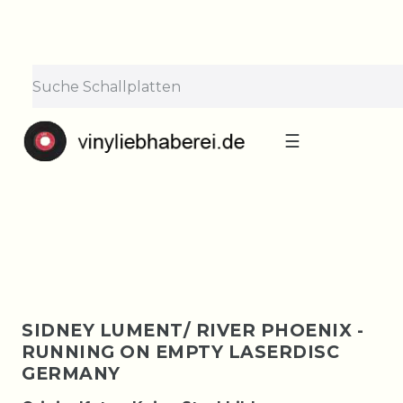
×
Lieferpause vom 10. bis 29.
August
Bestellungen nehmen wir gerne entgegen —
der Versand startet wieder ab Montag, 31.
August. Danke für euer Verständnis!
☰
SIDNEY LUMENT/ RIVER PHOENIX -
RUNNING ON EMPTY LASERDISC
GERMANY