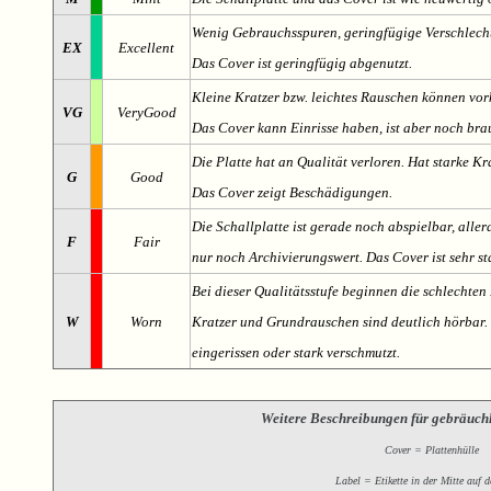
Wenig Gebrauchsspuren, geringfügige Verschlech
EX
Excellent
Das Cover ist geringfügig abgenutzt.
Kleine Kratzer bzw. leichtes Rauschen können v
VG
VeryGood
Das Cover kann Einrisse haben, ist aber noch br
Die Platte hat an Qualität verloren. Hat starke Kr
G
Good
Das Cover zeigt Beschädigungen.
Die Schallplatte ist gerade noch abspielbar, aller
F
Fair
nur noch Archivierungswert. Das Cover ist sehr s
Bei dieser Qualitätsstufe beginnen die schlechten 
W
Worn
Kratzer und Grundrauschen sind deutlich hörbar. D
eingerissen oder stark verschmutzt.
Weitere Beschreibungen für gebräuch
Cover = Plattenhülle
Label = Etikette in der Mitte auf d